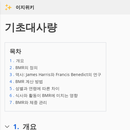
이지위키
기초대사량
목차
1
.
개요
2
.
BMR의 정의
3
.
역사: James Harris와 Francis Benedict의 연구
4
.
BMR 계산 방법
5
.
성별과 연령에 따른 차이
6
.
식사와 활동이 BMR에 미치는 영향
7
.
BMR와 체중 관리
1
.
개요