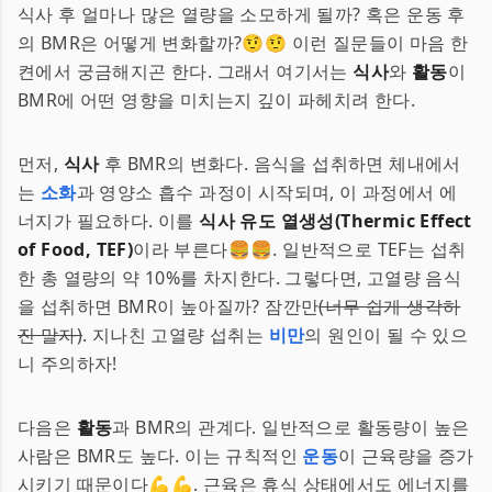
식사 후 얼마나 많은 열량을 소모하게 될까? 혹은 운동 후
의 BMR은 어떻게 변화할까?🤨🤨 이런 질문들이 마음 한
켠에서 궁금해지곤 한다. 그래서 여기서는
식사
와
활동
이
BMR에 어떤 영향을 미치는지 깊이 파헤치려 한다.
먼저,
식사
후 BMR의 변화다. 음식을 섭취하면 체내에서
는
소화
과 영양소 흡수 과정이 시작되며, 이 과정에서 에
너지가 필요하다. 이를
식사 유도 열생성(Thermic Effect
of Food, TEF)
이라 부른다🍔🍔. 일반적으로 TEF는 섭취
한 총 열량의 약 10%를 차지한다. 그렇다면, 고열량 음식
을 섭취하면 BMR이 높아질까? 잠깐만
(너무 쉽게 생각하
진 말자)
. 지나친 고열량 섭취는
비만
의 원인이 될 수 있으
니 주의하자!
다음은
활동
과 BMR의 관계다. 일반적으로 활동량이 높은
사람은 BMR도 높다. 이는 규칙적인
운동
이 근육량을 증가
시키기 때문이다💪💪. 근육은 휴식 상태에서도 에너지를