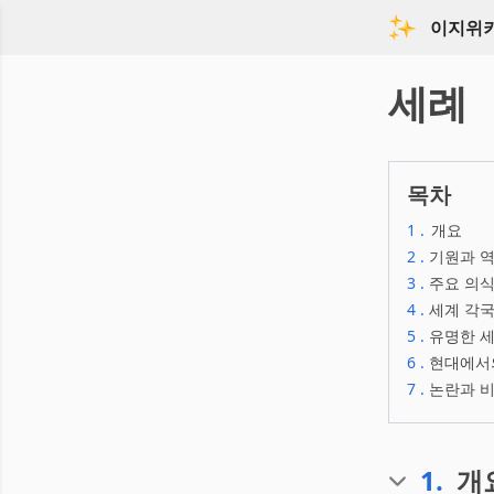
이지위
세례
목차
1
.
개요
2
.
기원과 
3
.
주요 의식
4
.
세계 각국
5
.
유명한 
6
.
현대에서
7
.
논란과 
1
.
개