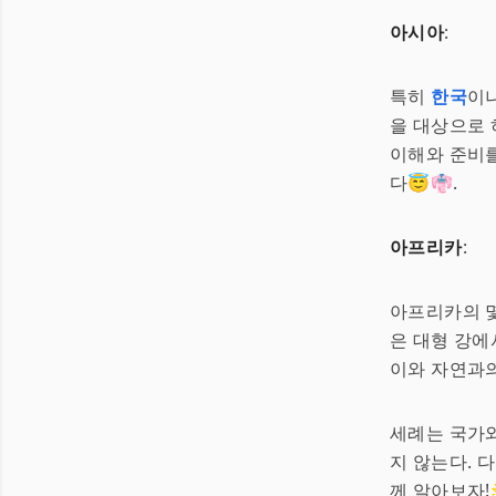
아시아
:
특히
한국
이
을 대상으로 
이해와 준비를
다😇👘.
아프리카
:
아프리카의 
은 대형 강에
이와 자연과의
세례는 국가와
지 않는다. 
께 알아보자!