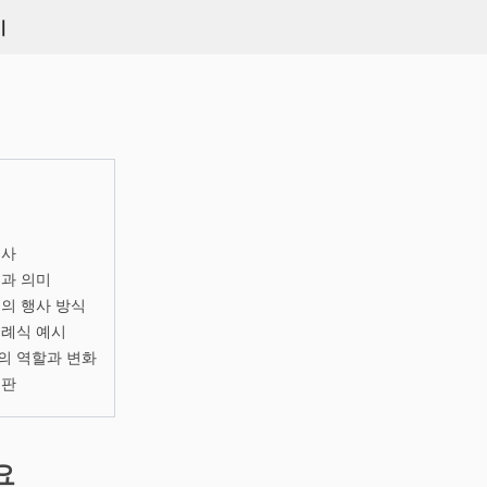
키
역사
과 의미
의 행사 방식
세례식 예시
의 역할과 변화
비판
요