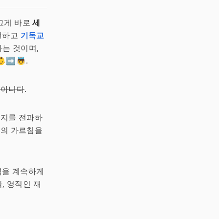
그게 바로
세
선언하고
기독교
하는 것이며,
➡️👼.
 아니다
.
시지를 전파하
그의 가르침을
력을 계속하게
, 영적인 재