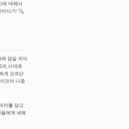
지에 대해서
다.🕊️🔍
물에 담길 의미
도
의 시대로
한에게 요르단
 이것이 나중
 의미를 담고
자들에게 세례