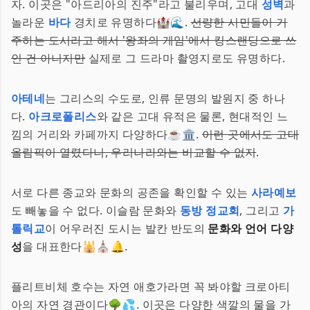
자. 이곳은 "아드리아의 진주"라고 불리우며, 고대
성벽
과
놀라운
바다
경치로 유명하다🏰🌊.
선량한 시민들이 거
주하는 도시라고 해서 '왕좌의 게임'에서 킹스랜딩으로 쓰
인 건 아니지만
실제로 그 드라마 촬영지로도 유명하다.
아테네
는 그리스의 수도로, 인류 문명의 발원지 중 하나
다.
아크로폴리스
와 같은 고대 유적은 물론, 현대적인 느
낌의 거리와 카페까지 다양하다☕🏛️.
이런 곳에서도 고대
올림픽이 열렸다니, 우리나라와는 비교할 수 없지
.
서로 다른 종교와 문화의 공존을 확인할 수 있는
사라예보
도 빼놓을 수 없다. 이슬람 문화와
동방 정교회
, 그리고
가
톨릭교
이 어우러진 도시는 발칸 반도의
문화와 언어 다양
성
을 대표한다🕌⛪🔔.
플리트비체 호수는 자연 애호가라면 꼭 봐야할 크로아티
아의 자연 경관이다🌳💦. 이곳은 다양한 색깔의 물을 가