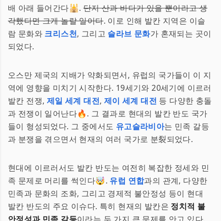
배 아래 들어간다🕌.
단지 산과 바다가 있을 뿐이라고 생
각했다면 크게 놀랄 일이다
. 이로 인해 발칸 지역은 이슬
람 문화와
크리스천
, 그리고
슬라브 문화
가 혼재되는 곳이
되었다.
오스만 제국의 지배가 약화되면서, 유럽의 국가들이 이 지
역에 영향을 미치기 시작한다. 19세기와 20세기에 이르러
발칸 전쟁,
제일 세계 대전
,
제이 세계 대전
등 다양한 충돌
과 전쟁이 일어난다🔥. 그 결과로 현대의 발칸 반도 국가
들이 형성되었다. 그 중에서도
유고슬라비아
는 민족 갈등
과 분쟁을 겪으면서 현재의 여러 국가로 분裂되었다.
현대에 이르러서도 발칸 반도는 여전히 복잡한 정세와 민
족 문제로 머리를 썩인다🤯.
유럽 연합
과의 관계, 다양한
민족과 문화의 조화, 그리고 경제적 불안정성 등이 현대
발칸 반도의 주요 이슈다. 특히 현재의 발칸은
정치적 불
안정성과 민족 갈등
이라는 두 가지 큰 문제를 안고 있다.