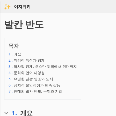
이지위키
발칸 반도
목차
1
.
개요
2
.
지리적 특성과 경계
3
.
역사적 전개: 오스만 제국에서 현대까지
4
.
문화와 언어 다양성
5
.
유명한 관광 명소와 도시
6
.
정치적 불안정성과 민족 갈등
7
.
현대의 발칸 반도: 문제와 기회
1
.
개요