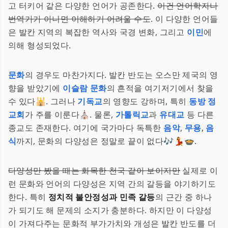
고 터키어 같은 다양한 언어가 공존한다.
이건 언어학자나
번역가가 아니면 이해하기 어려울 수도
. 이 다양한 언어들
은 발칸 지역의 복잡한 역사와 국경 변화, 그리고
이민
에
의해 형성되었다.
문화
의 경우도 마찬가지다. 발칸 반도는 오스만 제국의 영
향을 받았기에
이슬람 문화
의 흔적을 여기저기에서 찾을
수 있다🕌. 그러나
기독교
의 영향도 강하며, 특히
동방 정
교회
가 주를 이룬다⛪. 물론,
가톨릭교
과
유대교
등 다른
종교도 존재한다. 여기에 국가마다 독특한
음악
,
무용
,
음
식
까지, 문화의 다양성은 정말로 끝이 없다🎶💃🍲.
다양성만 봤을 때는 화목한 천국 같아 보이지만
실제로 이
런 문화와 언어의 다양성은 지역 간의 갈등을 야기하기도
한다. 특히
정치적 불안정성과 민족 갈등
의 근간 중 하나
가 되기도 해 문제의 소지가 충분하다. 하지만 이 다양성
이 가져다주는 문화적 부가가치와 개성은 발칸 반도를 더