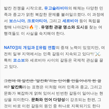
발칸 전쟁을 시작으로,
유고슬라비아
의 해체는 다양한 민
족과 종교가 얽힌 복잡한 문제를 불러일으켰다. 이 과정에
서
보스니아
,
크로아티아
, 그리고
세르비아
등이 독립을
향해 나아갔다🔥🌪️.
유명한 관광 명소와 도시
를 찾는 여
행객들도 이 사실을 숙지해야 한다.
NATO]]의 개입과 [[유럽 연합
의 중재 노력이 있었지만, 여
전히 일부 지역에서는 민족 갈등이 지속되고 있다🕊️⚔️.
특히
코소보
와 세르비아 사이의 갈등은 국제적 관심을 끌
고 있다.
그런데 왜 발칸은 '발칸화'라는 단어를 만들어내게 된 걸
까?
발칸화
라는 표현은 이처럼 여러 민족과 종교, 그리고
문화가 복잡하게 얽혀 있어서 빈번한 갈등이 일어나는 현
상을 의미한다.
문화와 언어 다양성
이 강조되는 한편, 그
것이 바로 이런 갈등의 원인 중 하나로 지목되기도 한다