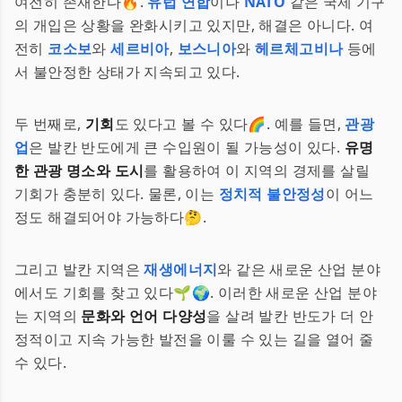
여전히 존재한다🔥.
유럽 연합
이나
NATO
같은 국제 기구
의 개입은 상황을 완화시키고 있지만, 해결은 아니다. 여
전히
코소보
와
세르비아
,
보스니아
와
헤르체고비나
등에
서 불안정한 상태가 지속되고 있다.
두 번째로,
기회
도 있다고 볼 수 있다🌈. 예를 들면,
관광
업
은 발칸 반도에게 큰 수입원이 될 가능성이 있다.
유명
한 관광 명소와 도시
를 활용하여 이 지역의 경제를 살릴
기회가 충분히 있다. 물론, 이는
정치적 불안정성
이 어느
정도 해결되어야 가능하다🤔.
그리고 발칸 지역은
재생에너지
와 같은 새로운 산업 분야
에서도 기회를 찾고 있다🌱🌍. 이러한 새로운 산업 분야
는 지역의
문화와 언어 다양성
을 살려 발칸 반도가 더 안
정적이고 지속 가능한 발전을 이룰 수 있는 길을 열어 줄
수 있다.