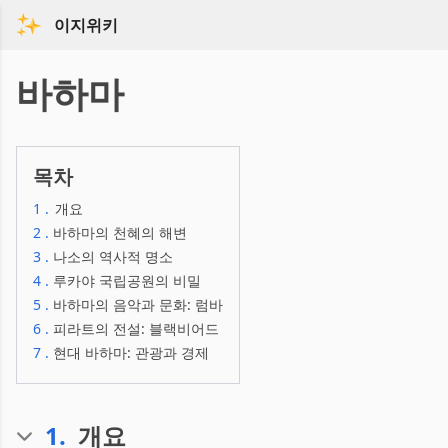
이지위키
바하마
목차
1
.
개요
2
.
바하마의 천혜의 해변
3
.
나소의 역사적 명소
4
.
루카야 국립공원의 비밀
5
.
바하마의 음악과 문화: 럼바
6
.
피라트의 전설: 블랙비어드
7
.
현대 바하마: 관광과 경제
1
.
개요