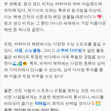
첫 번째로, 핑크 샌드 비치는 바하마의 하버 아일랜드에
위치해 있다. 여기서의 모래는 특유의 핑크빛을 띠는데,
이는 해변 근처의 산호초와 해양 생물들 때문이다🐚💖.
핑크 샌드 비치는 그 뿐만 아니라 세계에서 가장 아름다운
해변 중 하나로 꼽힌다.
또한, 바하마의 해변에서는 다양한 수상 스포츠를 즐길 수
있다.
서핑
,
스노클링
, 그리고
스쿠버 다이빙
과 같은 활동
들은 바하마의 투명한 바다에서 더욱 특별한 경험을 선사
한다🌊🏄‍♂️🐠. 특히, 바하마 해역에는 다양한 종류의 상어
와 가까이에서 만나볼 수 있는데, 상어 다이빙 투어를 통
해 이들과 직접 마주할 수도 있다!
물론, 모든 사람이 스포츠나 모험을 원하는 것은 아니다.
이런 사람들에게는 조용한 해변에서의 휴식이나, 바다를
바라보며 즐기는
칵테일
이 최적의 선택일 것이다🍹🌅.
물론, 적당히 마시는 것이 좋다.