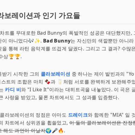
라보레이션과 인기 가요들
 차트를 무대로한 Bad Bunny의 폭발적인 성공은 대단했지만,
만이 아니었다🎶✨.
Bad Bunny
는 자신만의 색깔뿐만 아니라
을 통해 라틴 음악계를 뜨겁게 달궜다. 그리고 그 결과? 수많
수상🏆🏆.
목받기 시작한 그의
콜라보레이션
중 하나는 제이 발빈과의 "Yo L
아티스트의 조합은 마치 🍫과 🥛처럼 서로를 완벽하게 보완해주었다
는
카디 비
와 "I Like It"이라는 대히트곡을 내놓았다. 이 곡은
큰 사랑을 받았고, 물론 차트에서도 그 성과를 입증했다.
의 콜라보레이션의 정점은 아마도
드레이크
와 함께한 "MIA" 일 
의 차트에서 상위권을 휩쓸었고,
이 둘의 콜라보레이션은 진정
고 해도 과언이 아닐지
🌍🎤🔥.