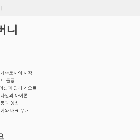
키
버니
 가수로서의 시작
트 돌풍
이션과 인기 가요들
스타일의 아이콘
활동과 영향
어와 대표 무대
요