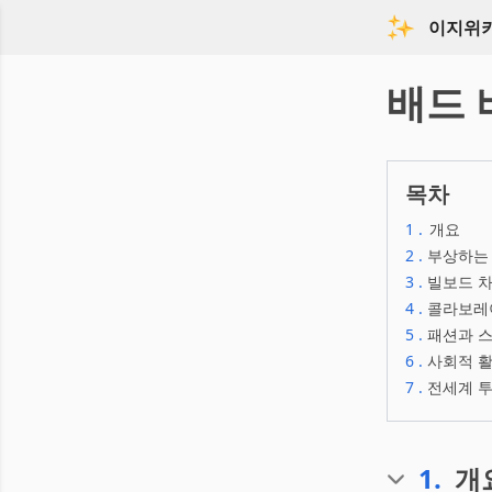
이지위
배드 
목차
1
.
개요
2
.
부상하는
3
.
빌보드 차
4
.
콜라보레
5
.
패션과 
6
.
사회적 
7
.
전세계 투
1
.
개