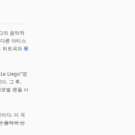
 그의 음악적
 다른 아티스
은 히트곡과
뮤
e Llego"였
. 그 후,
 글로벌 팬들 사
것이다. 이 곡
한 음악의 신