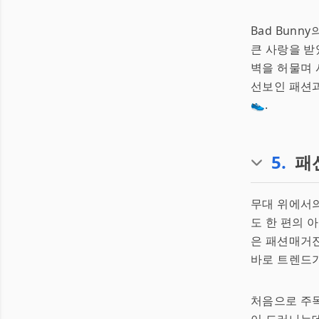
Bad Bun
큰 사랑을 받
벽을 허물며 
선보인 패션과
👟.
5
.
패
무대 위에서
도 한 편의 
은 패션매거진
바로 트렌드가
처음으로 주목