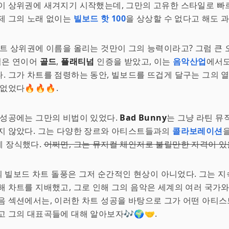
이 상위권에 새겨지기 시작했는데, 그만의 고유한 스타일로 빠
제 그의 노래 없이는
빌보드 핫 100
을 상상할 수 없다고 해도 
차트 상위권에 이름을 올리는 것만이 그의 능력이라고? 그럼 큰
앨범은 연이어
골드
,
플래티넘
인증을 받았고, 이는
음악산업
에서도
. 그가 차트를 점령하는 동안, 빌보드를 뜨겁게 달구는 그의 
없었다🔥🔥🔥.
 성공에는 그만의 비법이 있었다.
Bad Bunny
는 그냥 라틴 뮤
지 않았다. 그는 다양한 장르와 아티스트들과의
콜라보레이션
게 장식했다.
어쩌면, 그는 뮤지컬 체인저로 불릴만한 자격이 있
ny의 빌보드 차트 돌풍은 그저 순간적인 현상이 아니었다. 그는 
해 차트를 지배했고, 그로 인해 그의 음악은 세계의 여러 국가
음 섹션에서는, 이러한 차트 성공을 바탕으로 그가 어떤 아티
고 그의 대표곡들에 대해 알아보자🎶🌍🤝.