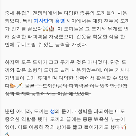
중세 유럽의 전쟁터에서는 다양한 종류의 도끼들이 사용
되었다. 특히
기사단
과
용병
사이에서는 대형 전투용 도끼
가 인기를 끌었다⚔️🏰. 이 도끼들은 그 크기와 무게로 인
해 강력한 파괴력을 자랑했으며, 갑옷을 착용한 적을 한
번에 무너뜨릴 수 있는 능력을 가졌다.
하지만 모든 도끼가 크고 무거운 것은 아니었다. 단검 도
끼와 같은 소형의 도끼도 널리 사용되었는데, 이는 기사나
기병들이 쉽게 휴대하며 다양한 상황에서 활용할 수 있었
다🐎🗡️.
물론 큰 도끼만큼의 파괴력은 아니었지만, 민첩
성과 다재다능함에서는 이길 데 없었다.
뿐만 아니라, 도끼는
성
의 문이나 성벽을 파괴하는 데도
중요한 역할을 했다. 도끼의 끝에는 종종 뾰족한 부분이
있어, 이를 이용해 적의 방어를 뚫고 들어가기도 했다🏹
🔨.