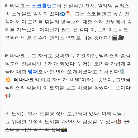
레바나크는
스코틀랜드
의 전설적인 전사, 윌리엄 월리스
의 소유물로 알려져 있다🏴󠁧󠁢󠁳󠁣󠁴󠁿🪓. 그는 스코틀랜드 독립 전
쟁에서 이 도끼를 휘둘러 영국군에 대한 여러 전투에서 승
리를 거두었다.
어디선가 봤던 것 같다
아, 브레이브하트
영화에서 멜 깁슨이 월리스 역할로 나온 것이다! 🎬🎥
레바나크는 그 자체로 강력한 무기였지만, 월리스의 솜씨
덕분에 전설적인 존재가 되었다. 무거운 도끼를 가볍게 휘
둘러 대형
방패
조차 한 번에 쪼개버렸다고 전해진다🛡️
💥.
레바나크
의 이름 자체가 '비명'이라는 뜻인데, 그만큼
월리스의 적들이 이 도끼를 보고 비명을 질렀다는 뜻이다
📢.
이 도끼는 현재 스털링 성에 보관되어 있다. 여행객들은
그 위대한 전설의 도끼를 가까이서 감상할 수 있다🏰.
인
스타용 사진 찍기 딱 좋다
📸.