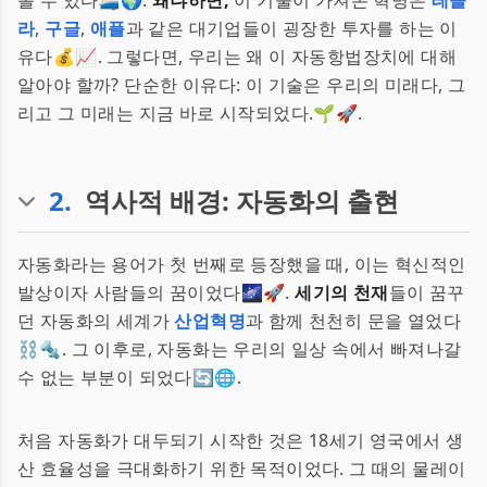
볼 수 있다🚄🌍.
왜냐하면,
이 기술이 가져온 혁명은
테슬
라
,
구글
,
애플
과 같은 대기업들이 굉장한 투자를 하는 이
유다💰📈. 그렇다면, 우리는 왜 이 자동항법장치에 대해
알아야 할까? 단순한 이유다: 이 기술은 우리의 미래다, 그
리고 그 미래는 지금 바로 시작되었다.🌱🚀.
2
.
역사적 배경: 자동화의 출현
자동화라는 용어가 첫 번째로 등장했을 때, 이는 혁신적인
발상이자 사람들의 꿈이었다🌌🚀.
세기의 천재
들이 꿈꾸
던 자동화의 세계가
산업혁명
과 함께 천천히 문을 열었다
⛓️🔩. 그 이후로, 자동화는 우리의 일상 속에서 빠져나갈
수 없는 부분이 되었다🔄🌐.
처음 자동화가 대두되기 시작한 것은 18세기 영국에서 생
산 효율성을 극대화하기 위한 목적이었다. 그 때의 물레이