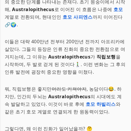
의 중요한 단계를 나타내는 존재다. 초기 원숭이에서 시작
해,
Australopithecus
로 이어진 이 흐름은 나중에
호모
계열로 전환되며, 현대인인
호모 사피엔스
까지 이어진다
🔗🌍.
이들은 대략 400만년 전부터 200만년 전까지 아프리카에
살았다. 그들의 등장은 인류 진화의 중요한 전환점으로 여
겨지는데, 그 이유는
Australopithecus
가
직립보행
을
시작하며, 두 발로 걷게 된 것이다🚶‍♂️. 이런 변화는 그 후의
인류 발전에 굉장히 중요한 영향을 미쳤다.
뭐, 직립보행은 좋지만
머리도 커져야지
, 농담이다😂. 하
지만, 인간의 두뇌는
Australopithecus
의 시대에도 계
속 발달하고 있었다. 이것이 바로 후에
호모 하빌리스
와
같은 초기 호모 계열로 연결되게 한 원동력이었다.
그렇다면, 왜 이런 진화가 일어났을까? 🤔