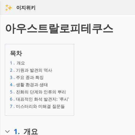
이지위키
아우스트랄로피테쿠스
목차
1
.
개요
2
.
기원과 발견의 역사
3
.
주요 종과 특징
4
.
생활 환경과 생태
5
.
진화의 단계와 인류의 뿌리
6
.
대표적인 화석 발견지: '루시'
7
.
미스터리와 미해결 질문들
1
.
개요