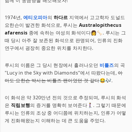
함께 이 궁금증을 해소해보자!
1974년,
에티오피아
의
하다르
지역에서 고고학자 도널드
요한슨이 발견한 화석으로, 루시는
Australopithecus
afarensis
종에 속하는 여성의 화석이다👩🦴. 루시는 그
때 당시 아주 잘 보존된 화석으로 판명되어, 인류의 진화
연구에서 굉장히 중요한 위치를 차지한다.
루시의 이름은 그 당시 현장에서 흘러나오던
비틀즈
의 곡
"Lucy in the Sky with Diamonds"에서 따왔다는데,
아
마도 요한슨 박사는 비틀즈 팬이었던 것 같다
😂🎶.
이 화석은 약 320만년 전의 것으로 추정되며, 루시의 화석
은
직립보행
의 증거를 명확히 보여준다🚶‍♀️. 그렇기 때문에
루시는 인류의 조상 중 어디쯤에 위치하는지, 인류가 어떻
게 진화해왔는지 이해하는 데 큰 도움을 주었다.