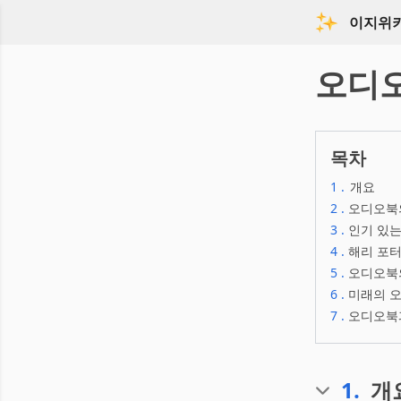
이지위
오디
목차
1
.
개요
2
.
오디오북
3
.
인기 있
4
.
해리 포
5
.
오디오북
6
.
미래의 
7
.
오디오북
1
.
개