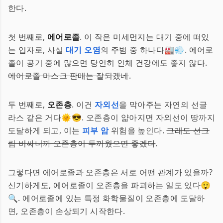
한다.
첫 번째로,
에어로졸
. 이 작은 미세먼지는 대기 중에 떠있
는 입자로, 사실
대기 오염
의 주범 중 하나다🏭💨. 에어로
졸이 공기 중에 많으면 당연히 인체 건강에도 좋지 않다.
에어로졸 마스크 판매는 잘되겠네
.
두 번째로,
오존층
. 이건
자외선
을 막아주는 자연의 선글
라스 같은 거다🌞😎. 오존층이 얇아지면 자외선이 땅까지
도달하게 되고, 이는
피부 암
위험을 높인다.
그래도 선크
림 비싸니까 오존층이 두꺼웠으면 좋겠다
.
그렇다면 에어로졸과 오존층은 서로 어떤 관계가 있을까?
신기하게도, 에어로졸이 오존층을 파괴하는 일도 있다😲
🔍. 에어로졸에 있는 특정 화학물질이 오존층에 도달하
면, 오존층이 손상되기 시작한다.