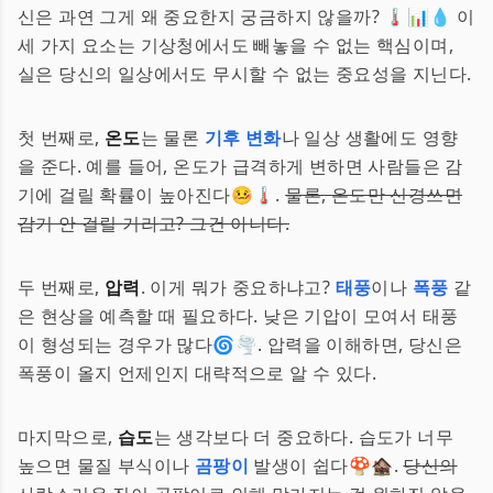
신은 과연 그게 왜 중요한지 궁금하지 않을까? 🌡️📊💧 이
세 가지 요소는 기상청에서도 빼놓을 수 없는 핵심이며,
실은 당신의 일상에서도 무시할 수 없는 중요성을 지닌다.
첫 번째로,
온도
는 물론
기후 변화
나 일상 생활에도 영향
을 준다. 예를 들어, 온도가 급격하게 변하면 사람들은 감
기에 걸릴 확률이 높아진다🤒🌡️.
물론, 온도만 신경쓰면
감기 안 걸릴 거라고? 그건 아니다.
두 번째로,
압력
. 이게 뭐가 중요하냐고?
태풍
이나
폭풍
같
은 현상을 예측할 때 필요하다. 낮은 기압이 모여서 태풍
이 형성되는 경우가 많다🌀🌪️. 압력을 이해하면, 당신은
폭풍이 올지 언제인지 대략적으로 알 수 있다.
마지막으로,
습도
는 생각보다 더 중요하다. 습도가 너무
높으면 물질 부식이나
곰팡이
발생이 쉽다🍄🏚️.
당신의