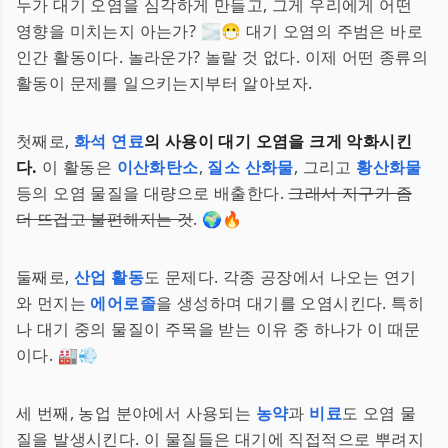
누가 대기 오염을 심각하게 만들고, 그게 우리에게 어떤
영향을 미치는지 아는가? 🌫️😷 대기 오염의 주범은 바로
인간 활동이다. 놀라운가? 놀랄 것 없다. 이제 어떤 종류의
활동이 문제를 일으키는지부터 알아보자.
첫째로,
화석 연료
의 사용이 대기 오염을 크게 악화시킨
다.
이 활동은
이산화탄소
,
질소 산화물
, 그리고
황산화물
등의 오염 물질을 대량으로 배출한다.
그래서 지구가 좀
더 뜨겁고 불편해지는 것
. 🌍🔥
둘째로,
산업 활동
도 문제다. 각종 공장에서 나오는 연기
와 먼지는
에어로졸
을 생성하며 대기를 오염시킨다. 특히
나 대기 중의 물질이 주목을 받는 이유 중 하나가 이 때문
이다. 🏭💨
세 번째, 농업 분야에서 사용되는
농약
과
비료
도 오염 물
질을 발생시킨다. 이 물질들은 대기에 직접적으로 뿌려지