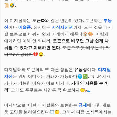
📜🤣.
이 디지털화는
토큰화
와 깊은 연관이 있다. 토큰화는
부동
산
이나
예술품
, 심지어는
지식자산권
까지, 모든 것을 디지
털 토큰으로 바꿔서 쉽게 거래하게 해준다🏠🎨. 어렵게
얘기하면 이해 안 되니까,
토큰으로 바꾸면 그냥 쉽게 나
눠팔 수 있다고 이해하면 된다
.
토큰으로 못 바꾸는 게 뭐
냐고? 사랑이지
💔😂.
디지털화와 토큰화의 또 다른 장점은
유동성
이다.
디지털
자산
은 언제 어디서든 거래가 가능하다🌐💹. 뭐, 24시간
거래가 가능한 이유가 바로 이거다.
거래의 자유를 누려
라!
그래도 주무르는 시간은 꼭 확보하자
😴🛌.
마지막으로, 이런 디지털화와 토큰화는
규제
에 대한 새로
운 고민을 불러일으킨다⚖️🤔. 그래서 다음 소제목에서는