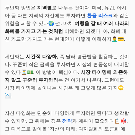
두번째 방법은
지역별
로 나누는 것이다. 미국, 유럽, 아시
아 등 다른 지역의 자산에도 투자하면
환율 리스크
와 같은
위험을 피할 수 있다🌍🛫. 마치
여행을 갈 때 여러 나라의
화폐를 가지고 가는 것처럼
이해하면 되겠다.
아, 화폐 대
신 카드만 가지고 가는 현대인이 어떻게 이해하지
🤦‍♂️💳.
세번째는
시간적 다양화
, 즉 달러 평균법을 활용하는 것이
다. 꾸준히 작은 금액을 투자하면 시장의 변동성에 대비할
수 있다⏳💵. 이 방법이 핵심이다.
시장 타이밍에 의존하
지 말고 꾸준히 투자하라
는 건 여기서 나온다.
그런데도
시장 타이밍에 놀아나는 사람은 왜 그렇게 많은 거지
🙄
📉.
자산 다양화는 단순히 '다양하게 투자하면 된다'고 생각할
수 있지만, 그 뒤에는 깊은
전략
과 계획이 필요하다📋🎯.
그 다음으로 알아볼 '자산의 미래: 디지털화와 토큰화'에