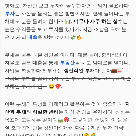
첫째로, 자산만 보고 투자에 몰두한다면 주의가 필요하다.
투자
는 자산을 늘리는 좋은 방법이지만, 함께 늘어나는 부
채에도 눈을 돌려야 한다👀📊.
너무나 자주 하는 실수
는
높은 수익률을 보고 투자를 했다가, 자금 조달을 위해 높
은 이자의
대출
을 받는 것이다💸🔥.
부채는 물론 나쁜 것만은 아니다. 예를 들어, 합리적인 이
자율로 받은 대출을 통해
부동산
을 사고 임대료를 얻거나,
사업을 확장한다면 부채는
생산적인 부채
가 된다💼📈.
그러나 부채를 많이 가져 무슨 부자가 되겠다고? 무리하면
부채만 부자가 된다
😂💔.
이런 부채의 특성을 이해하고 활용하는 것이 중요하다.
자
산과 부채의 적절한 관리
는 재정 건강을 유지하며, 원하는
목표에 도달하는 길이다🛤️🎯. 그렇다면, 어떻게 이 둘을
잘 조화롭게 만들 것인가? 아하, 다음 주제인 투자 전략:
자산 다양화에서 이야기하려고 한다🤔🌈.