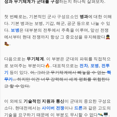
성과 무기체계가 군대를 구성
하는지 하나씩 살펴보자.
첫 번째로는, 기본적인 군사 구성요소인
병과
에 대한 이해
다. 기본 병과는 보병, 기갑, 해군, 공군 등으로 나눌 수 있
다.
보병
은 대부분의 전투에서 주축을 이루며, 앞선 전쟁
에서부터 현대 전쟁까지 항상 그 중요성을 유지해왔다💂‍♂️
🥾.
다음으로는
무기체계
. 이 부분은 군대의 파워를 직접적으
로 보여주는 부분이다🔥. 대표적으로는
전차
,
포병
,
전투
기
등이 있다.
아, 그리고 무기체계에서 빼놓을 수 없는
핵
무기
... 하지만 이건 너무 강력해서 세계 평화를 위협한다
고 할 수 있다.
이 외에도
기술적인 지원과 통신
이 군대의 중요한 구성요
소다. 현대전에서는
사이버 전쟁
이나
드론
과 같은 고도의
기술을 요구하기 때문에 이 부분도 무시할 수 없다🛰️🖥️.