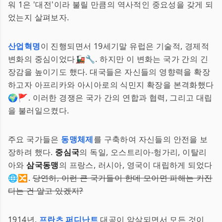
워 1은 '대전'이라 불릴 만큼의 역사적인 중요성을 갖게 되
었는지 살펴보자.
산업혁명
이 진행되면서 19세기말 유럽은 기술적, 경제적
변화의 중심이었다🚂🔧. 하지만 이 변화는 국가 간의 긴
장감을 높이기도 했다. 대국들은 자신들의 영향력을 확장
하고자 아프리카와 아시아로의 식민지 확장을 본격화했다
🌍🚩. 이러한 경쟁은 국가 간의 연합과 협력, 그리고 대립
을 불러일으켰다.
주요 국가들은
동맹체제
를 구축하여 자신들의 안전을 보
장하려 했다.
중심국
의 독일, 오스트리아-헝가리, 이탈리
아와
삼국동맹
의 프랑스, 러시아, 영국이 대립하게 되었다
🌐🔀.
당연히, 이런 큰 국가들이 한데 모이면 피해는 커진
다는 건 알고 있겠지?
1914년,
프란츠 퍼디난트
대공이 암살되면서 모든 것이