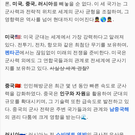
론,
미국, 중국, 러시아
를 빼놓을 순 없다. 이 세 국가는 그
군사력과 전략적 위치로 세계의 군사 균형을 조절하며, 그
영향력은 역사를 넘어 현대까지 이어진다💂‍♂️🌎💂‍♂️.
미국
🇺🇸: 미국 군대는 세계에서 가장 강력하다고 알려져
있다. 전투기, 전차, 항모와 같은 최첨단 무기를 보유하며,
펜타곤
에서는 끊임없이 미래의 전쟁을 준비한다. 미국은
군사력 외에도 그 연합국들과의 관계로 전세계에 군사기
지를 보유하고 있다.
사실상 세계 경찰?
중국
🇨🇳: 인민해방군은 최근 몇 년 동안 빠른 속도로 군사
력을 강화하였다. 중국은
인구와 자원
을 활용하여 군대의
규모를 확대시키며, 그 기술력 또한 급속도로 발전하고 있
다. 중국의 군사 전략은 주변 국가들과의 관계와
남중국해
의 권리 다툼에 크게 영향을 받는다🌊.
러시아
🇷🇺: 러시아는 전
소비에트 연방
의 군사적 유산을