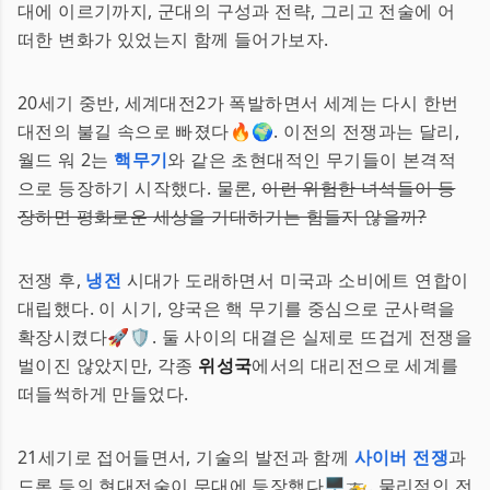
대에 이르기까지, 군대의 구성과 전략, 그리고 전술에 어
떠한 변화가 있었는지 함께 들어가보자.
20세기 중반, 세계대전2가 폭발하면서 세계는 다시 한번
대전의 불길 속으로 빠졌다🔥🌍. 이전의 전쟁과는 달리,
월드 워 2는
핵무기
와 같은 초현대적인 무기들이 본격적
으로 등장하기 시작했다. 물론,
이런 위험한 녀석들이 등
장하면 평화로운 세상을 기대하기는 힘들지 않을까?
전쟁 후,
냉전
시대가 도래하면서 미국과 소비에트 연합이
대립했다. 이 시기, 양국은 핵 무기를 중심으로 군사력을
확장시켰다🚀🛡️. 둘 사이의 대결은 실제로 뜨겁게 전쟁을
벌이진 않았지만, 각종
위성국
에서의 대리전으로 세계를
떠들썩하게 만들었다.
21세기로 접어들면서, 기술의 발전과 함께
사이버 전쟁
과
드론 등의 현대전술이 무대에 등장했다🖥️🚁. 물리적인 전