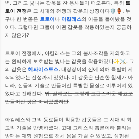
벽, 그리고 빛나는 갑옷을 찬 용사들이 떠오른다. 특히
트
로이 전쟁
은 그 시대의 전쟁과 갑옷의 상징이다🛡️🏺. 누
구나 한 번쯤은
트로이
나
아킬레스
의 이름을 들어봤을 것
이다. 그렇다면 그들이 어떤 갑옷을 착용하였는지 궁금하
지 않은가?
트로이 전쟁에서, 아킬레스는 그의 불사조각을 제외하고
는 완벽하게 보호받는 빛나는 갑옷을 착용하였다✨⚔️. 그
의 갑옷은
헤파이스토스
, 대장장이의 신에 의해 특별히 제
작되었다는 전설까지 있었다. 이 갑옷은 단순한 철제가 아
니라, 신들의 기술로 만들어진 특별한 물질로 이루어져 있
었다고 전해진다.
뭐, 실제로는 그렇게 고급스러운 재료로
만들어진 것은 아니었겠지만
.
아킬레스와 그의 동료들이 착용한 갑옷들은 그 시대의 최
고의 기술을 반영하였다. 고대 그리스의 홉론이라 불리는
방패는 대형 원형으로 전체 몸을 가릴 수 있었고, 성형된