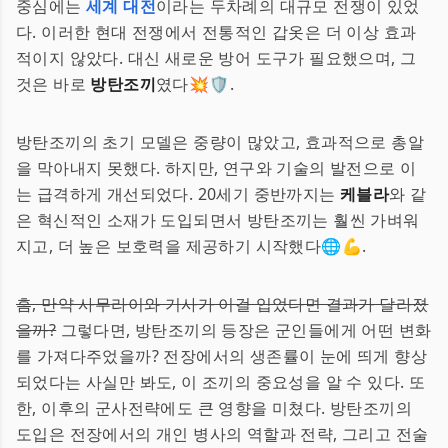
중심에는
세계 대전
이라는 두차례의 대규모 전쟁이 있었
다. 이러한 현대 전쟁에서 전통적인 갑옷은 더 이상 효과
적이지 않았다. 대신 새로운 방어 도구가 필요했으며, 그
것은 바로
방탄조끼
였다💥🛡️.
방탄조끼의 초기 모델은 중량이 많았고, 효과적으로 총알
을 막아내지 못했다. 하지만, 연구와 기술의 발전으로 이
는 급격하게 개선되었다. 20세기 중반까지는
케블라
와 같
은 혁신적인 소재가 도입되면서 방탄조끼는 훨씬 가벼워
지고, 더 높은 보호력을 제공하기 시작했다🌐💪.
흠, 만약 사무라이와 기사가 이걸 입었다면 결과가 달라졌
을까?
그렇다면, 방탄조끼의 등장은 군인들에게 어떤 변화
를 가져다주었을까? 전장에서의 생존률이 눈에 띄게 향상
되었다는 사실만 봐도, 이 조끼의 중요성을 알 수 있다. 또
한, 이후의 군사전략에도 큰 영향을 미쳤다. 방탄조끼의
도입은 전장에서의 개인 병사의 역할과 전략, 그리고 전술