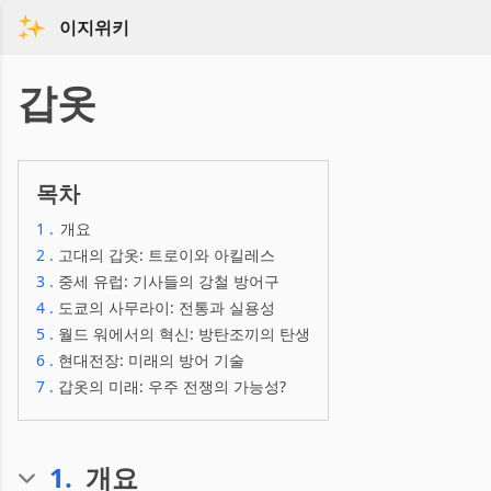
이지위키
갑옷
목차
1
.
개요
2
.
고대의 갑옷: 트로이와 아킬레스
3
.
중세 유럽: 기사들의 강철 방어구
4
.
도쿄의 사무라이: 전통과 실용성
5
.
월드 워에서의 혁신: 방탄조끼의 탄생
6
.
현대전장: 미래의 방어 기술
7
.
갑옷의 미래: 우주 전쟁의 가능성?
1
.
개요