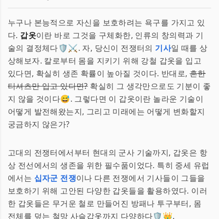
누구나 본능적으로 자신을 보호하려는 욕구를 가지고 있
다.
갑옷
이란 바로 그것을 구체화한, 인류의 창의력과 기
술의 결정체다🛡️⚔️. 자, 당신이 전쟁터의
기사
일 때를 상
상해보자. 칼로부터 몸을 지키기 위해 강철 갑옷을 입고
있다면, 확실히 생존 확률이 높아질 것이다. 반대로,
흔한
티셔츠만 입고 있다면?
확실히 그 생각만으로도 기분이 좋
지 않을 것이다😅. 그렇다면 이 갑옷이란 놀라운 기술이
어떻게 발전해왔는지, 그리고 미래에는 어떻게 변화할지
궁금하지 않은가?
고대의 전쟁터에서부터 현대의 군사 기술까지, 갑옷은 항
상 전선에서의 생존을 위한 필수품이었다. 특히 중세 유럽
에서는
십자군 전쟁
이나 다른 전쟁에서 기사들이 그들을
보호하기 위해 고안된 다양한 갑옷들을 활용하였다. 이러
한 갑옷들은 무거운 철로 만들어진 방패나 투구부터, 몸
전체를 덮는 철망 사슬갑옷까지 다양하다🛡️👑.