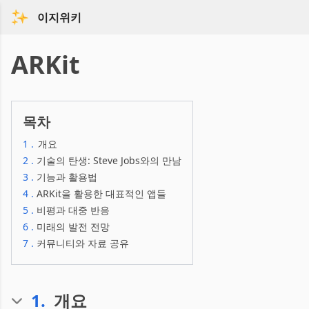
이지위키
ARKit
목차
1
.
개요
2
.
기술의 탄생: Steve Jobs와의 만남
3
.
기능과 활용법
4
.
ARKit을 활용한 대표적인 앱들
5
.
비평과 대중 반응
6
.
미래의 발전 전망
7
.
커뮤니티와 자료 공유
1
.
개요