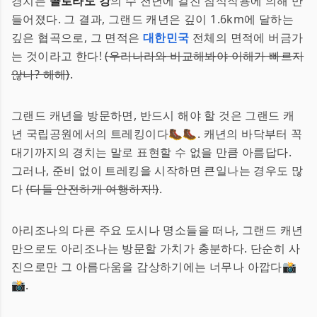
경치는
콜로라도 강
의 수 천년에 걸친 침식작용에 의해 만
들어졌다. 그 결과, 그랜드 캐년은 깊이 1.6km에 달하는
깊은 협곡으로, 그 면적은
대한민국
전체의 면적에 버금가
는 것이라고 한다!
(우리나라와 비교해봐야 이해가 빠르지
않나? 헤헤)
.
그랜드 캐년을 방문하면, 반드시 해야 할 것은 그랜드 캐
년 국립공원에서의 트레킹이다🥾🥾. 캐년의 바닥부터 꼭
대기까지의 경치는 말로 표현할 수 없을 만큼 아름답다.
그러나, 준비 없이 트레킹을 시작하면 큰일나는 경우도 많
다
(다들 안전하게 여행하자!)
.
아리조나의 다른 주요 도시나 명소들을 떠나, 그랜드 캐년
만으로도 아리조나는 방문할 가치가 충분하다. 단순히 사
진으로만 그 아름다움을 감상하기에는 너무나 아깝다📸
📸.