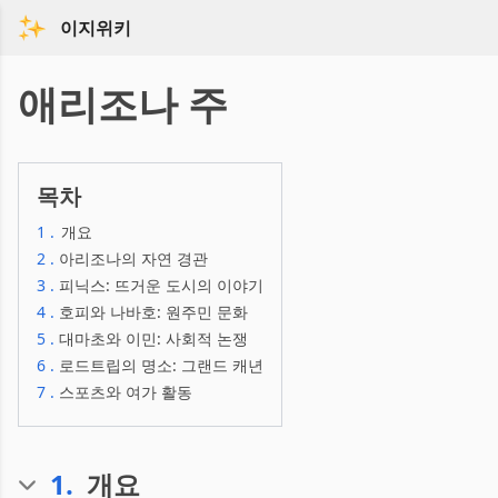
이지위키
애리조나 주
목차
1
.
개요
2
.
아리조나의 자연 경관
3
.
피닉스: 뜨거운 도시의 이야기
4
.
호피와 나바호: 원주민 문화
5
.
대마초와 이민: 사회적 논쟁
6
.
로드트립의 명소: 그랜드 캐년
7
.
스포츠와 여가 활동
1
.
개요