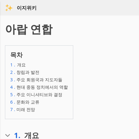
이지위키
아랍 연합
목차
1
.
개요
2
.
창립과 발전
3
.
주요 회원국과 지도자들
4
.
현대 중동 정치에서의 역할
5
.
주요 이니셔티브와 결정
6
.
문화와 교류
7
.
미래 전망
1
.
개요