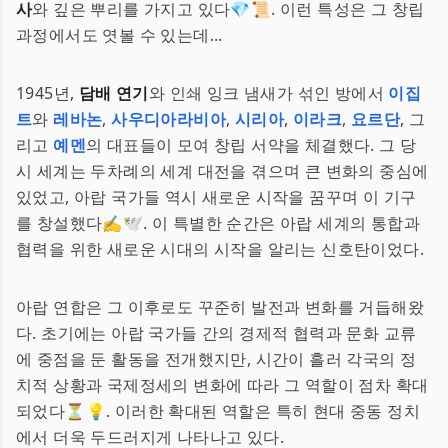
사
와 깊은 뿌리를 가지고 있다💎📜. 이런 특성은 그 창립
과정에서도 엿볼 수 있는데...
1945년,
담배 연기
와 인쇄 잉크 냄새가 섞인 방에서
이집
트
와
레바논
,
사우디아라비아
,
시리아
,
이라크
,
요르단
, 그
리고
예멘
의 대표들이 모여 창립 서약을 체결했다. 그 당
시 세계는 두차례의 세계 대전을 겪으며 큰 변화의 중심에
있었고, 아랍 국가들 역시 새로운 시작을 꿈꾸며 이 기구
를 창설했다✍️🕊️. 이 특별한 순간은 아랍 세계의 통합과
협력을 위한 새로운 시대의 시작을 알리는 신호탄이었다.
아랍 연합은 그 이후로도 꾸준히 발전과 변화를 거듭해왔
다. 초기에는 아랍 국가들 간의 경제적 협력과 문화 교류
에 중점을 둔 활동을 전개했지만, 시간이 흘러 각국의 정
치적 상황과 국제정세의 변화에 따라 그 역할이 점차 확대
되었다⏳💡. 이러한 확대된 역할은 특히 현대 중동 정치
에서 더욱 두드러지게 나타나고 있다.