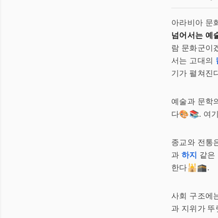
아라비아 문화
넘어서는 예술
람 문화군이겠
서는 고대의
기가 펼쳐진다
예술과 문학
다🎨📚. 
종교와 전통
과
하지
같은 
한다🕌🕋.
사회 구조에는
과 지위가 뚜렷하다