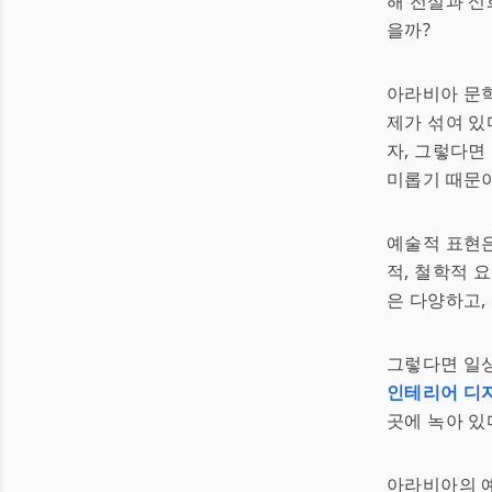
해 전설과 신
을까?
아라비아 문
제가 섞여 있
자, 그렇다면
미롭기 때문
예술적 표현은
적, 철학적 
은 다양하고,
그렇다면 일상
인테리어 디
곳에 녹아 있
아라비아의 예