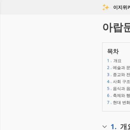
이지위
아랍
목차
1
.
개요
2
.
예술과 문
3
.
종교와 전
4
.
사회 구조
5
.
음식과 음
6
.
축제와 행
7
.
현대 변화
1
.
개