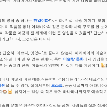
화까지, 아라비아의 예술과 문학은 어떻게 이런 감동을 불러일
학의 명작 중 하나는
천일야화
다. 신화, 전설, 사랑 이야기, 모험
다. 이 작품을 통해 아라비아의 깊은 문화와 사회 구조를 한 눈에
 이 작품은 어떻게 전 세계에 이런 큰 영향을 끼쳤을까? 단순히
이라고?
아니, 그것만은 아니다.
 단순히 '예쁘다, 멋있다'로 끝나지 않는다. 아라비아의 예술
요소와 뗄레야 뗄 수 없는 관계다. 특히
이슬람 문화
에서 영감을 
 이는 종교와 전통: 이슬람의 영향에 더 깊게 다룰 예정이다.🕌
에서 어떻게 이런 예술과 문학이 적용되는가? 가장 대표적인 
자인
을 들 수 있다. 집에서부터
모스크
, 공공시설까지 아라비아
다🏠🕌. 심지어는 일상 속 작은 물건 하나하나까지도 예술적 
술과 문학은 단순한 취미나 장식을 넘어, 사람들의 삶과 정체