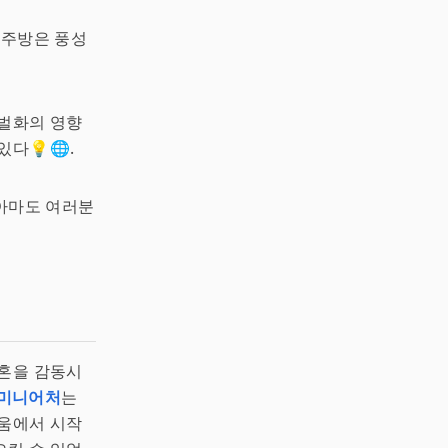
 주방은 풍성
로벌화의 영향
다💡🌐.
 아마도 여러분
영혼을 감동시
미니어처
는
다움에서 시작