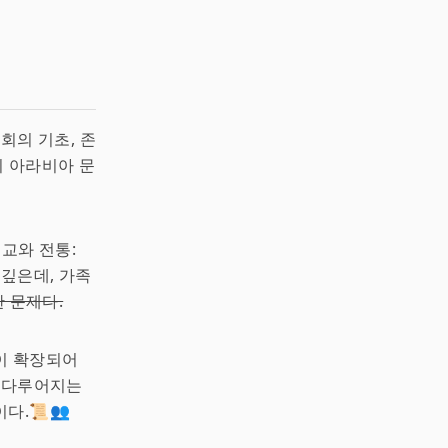
회의 기초, 존
족이 아라비아 문
교와 전통:
 깊은데, 가족
한 문제다.
이 확장되어
주 다루어지는
다.📜👥