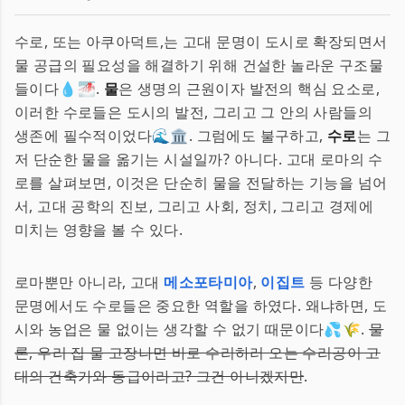
수로, 또는 아쿠아덕트,는 고대 문명이 도시로 확장되면서
물 공급의 필요성을 해결하기 위해 건설한 놀라운 구조물
들이다💧🌁.
물
은 생명의 근원이자 발전의 핵심 요소로,
이러한 수로들은 도시의 발전, 그리고 그 안의 사람들의
생존에 필수적이었다🌊🏛️. 그럼에도 불구하고,
수로
는 그
저 단순한 물을 옮기는 시설일까? 아니다. 고대 로마의 수
로를 살펴보면, 이것은 단순히 물을 전달하는 기능을 넘어
서, 고대 공학의 진보, 그리고 사회, 정치, 그리고 경제에
미치는 영향을 볼 수 있다.
로마뿐만 아니라, 고대
메소포타미아
,
이집트
등 다양한
문명에서도 수로들은 중요한 역할을 하였다. 왜냐하면, 도
시와 농업은 물 없이는 생각할 수 없기 때문이다💦🌾.
물
론, 우리 집 물 고장나면 바로 수리하러 오는 수리공이 고
대의 건축가와 동급이라고? 그건 아니겠지만
.