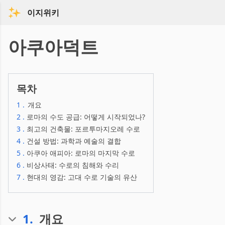
이지위키
아쿠아덕트
목차
1
.
개요
2
.
로마의 수도 공급: 어떻게 시작되었나?
3
.
최고의 건축물: 포르투마지오레 수로
4
.
건설 방법: 과학과 예술의 결합
5
.
아쿠아 애피아: 로마의 마지막 수로
6
.
비상사태: 수로의 침해와 수리
7
.
현대의 영감: 고대 수로 기술의 유산
1
.
개요