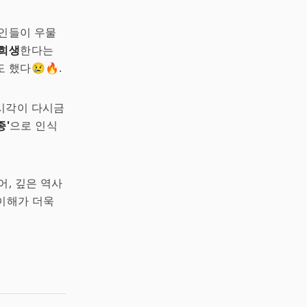
태인들이 우물
 희생
한다는
 했다😢🔥.
시각이 다시금
종'
으로 인식
어, 깊은 역사
 이해가 더욱