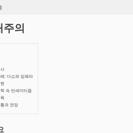
키
대주의
역사
례: 다쇼와 임페라
발현
문학 속 반세미티즘
교육
상황과 전망
요