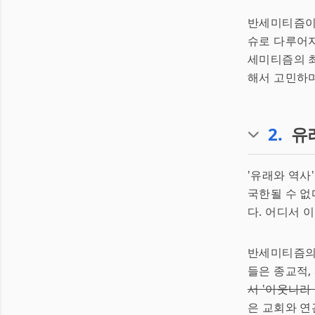
반세미티즘이라
슈로 다루어지
세미티즘의 최
해서 고민하며
2
.
유
'유래와 역사
국한될 수 없
다. 어디서 
반세미티즘의
들은 종교적,
서 '이웃나라
은 교회와 연