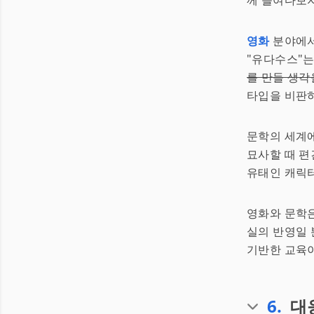
께 들여다보자
영화
분야에서
"유다수스"는
를 만들 생각
타입을 비판하
문학의 세계에
묘사할 때 편
유태인 캐릭
영화와 문학은
실의 반영일 
기반한 교육이
6
.
대