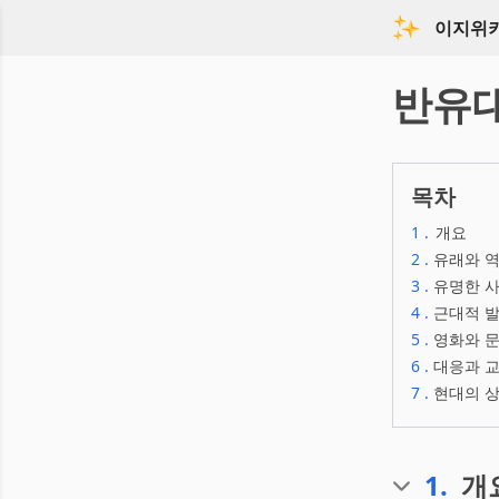
이지위
반유
목차
1
.
개요
2
.
유래와 
3
.
유명한 사
4
.
근대적 
5
.
영화와 
6
.
대응과 
7
.
현대의 
1
.
개