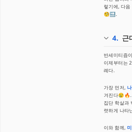
렇기에, 다음
🧐🔜.
4
.
근
반세미티즘이 
이제부터는 
례다.
가장 먼저,
나
겨진다😢🔥
집단 학살과 
렷하게 나타
이와 함께,
미