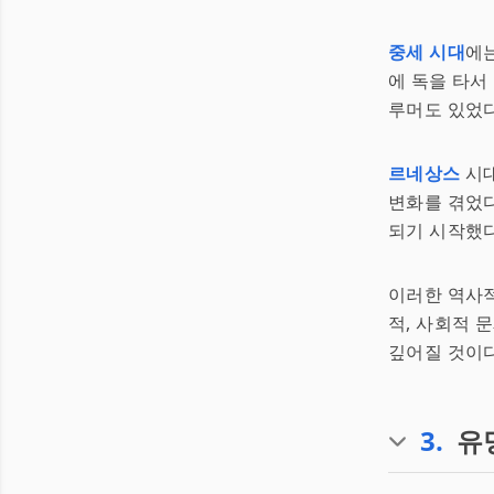
중세 시대
에
에 독을 타서
루머도 있었다
르네상스
시대
변화를 겪었다
되기 시작했다
이러한 역사적
적, 사회적 
깊어질 것이다
3
.
유