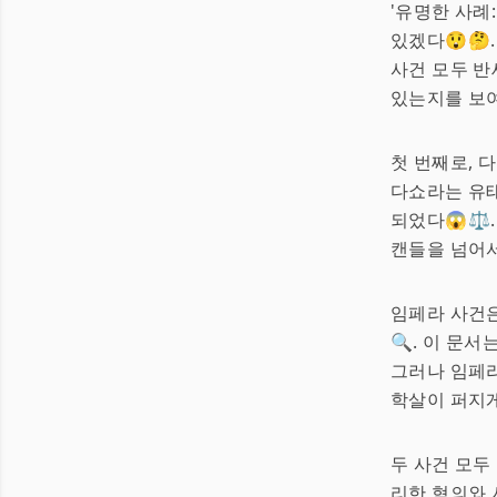
'유명한 사례
있겠다😲🤔
사건 모두 반
있는지를 보
첫 번째로, 
다쇼라는 유태
되었다😱⚖️
캔들을 넘어서
임페라 사건
🔍. 이 문
그러나 임페라
학살이 퍼지게
두 사건 모두
리한 혐의와