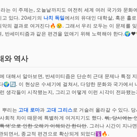
는 이 주제는, 오늘날까지도 여전히 세계 여러 국가와 문화에
고 있다. 20세기의
나치 독일
에서의 유대인 대학살, 혹은 홀
악의 결과로 여겨진다🔥😢. 그래서 우리 모두는 이 문제를 잊
, 반세미티즘과 같은 편견을 없애기 위해 노력해야 한다.🌍❤️
래와 역사
'에 대해서 알아보면, 반세미티즘은 단순히 근대 문제나 특정 
다🌍🔄. 이 현상은 수세기에 걸쳐서, 다양한 문화와 국가에서
이런 생각들이 시작됐는지, 그리고 어떻게 이런 시각이 전파됐는
 뿌리는
고대 로마
과
고대 그리스
로 거슬러 올라갈 수 있다. 
 사회적 차이 때문에 특별하게 여겨지기도 했다.
뭐, 당시에는 
 특색'으로 인한 오해가 이해되긴 한다만
. 그러나 시간이 지나
관되면서, 종교적 편견으로 확산되게 되었다🛐🔥.