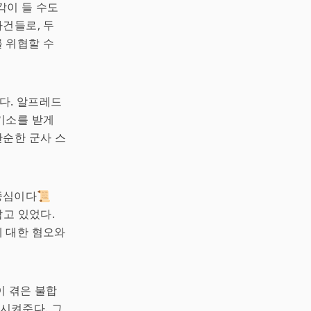
각이 들 수도
사건들로, 두
 위협할 수
다. 알프레드
기소를 받게
단순한 군사 스
중심이다📜
담고 있었다.
 대한 혐오와
이 겪은 불합
시켜준다. 그