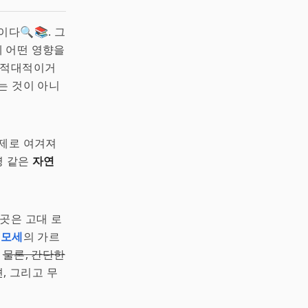
다🔍📚. 그
 어떤 영향을
 적대적이거
는 것이 아니
문제로 여겨져
병 같은
자연
곳은 고대 로
고
모세
의 가르
?
물론, 간단한
, 그리고 무