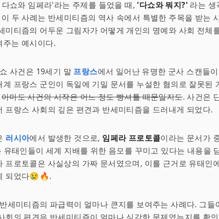
: 다쇼와 임페라'라는 주제를 들었을 때,
'다쇼와 뭐지?'
라는 생
. 이 두 사례는 반세미티즘의 역사 속에서 특별한 주목을 받는 
세미티즘의 어두운 그림자가 어떻게 개인의 명예와 사회 전체를
여주는 예시이다.
다쇼 사건은 19세기 말
프랑스
에서 일어난 유명한 군사 스캔들이
계 프랑스 군인이 독일에 기밀 문서를 누설한 혐의로 잘못된 
.
아마도 사건의 시작은 어느 정도 빵셔틀 때문일지도
. 사건은 
 프랑스 사회의 깊은 편견과 반세미티즘을 드러내게 되었다.
은
러시아
에서 발생한 것으로,
임페라 프로토콜
이라는 문서가 
서는 유태인들이 세계 지배를 위한 음모를 꾸미고 있다는 내용을 
 프로토콜은 사실상의 가짜 문서였으며, 이를 근거로 유태인에
 되었다😢🔥.
 반세미티즘의 파급력이 얼마나 큰지를 보여주는 사례다. 그들
 사회의 편견은 반세미티즘이 얼마나 심각한 문제였는지를 확인