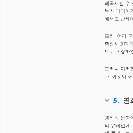
왜곡시킬 수 
누가 미디어
에서도 반세미
또한, 여러
촉진시켰다🌪
으로 포장하
그러나 이러
다. 이것이 
5
.
영
영화와 문학이
의 유태인에 