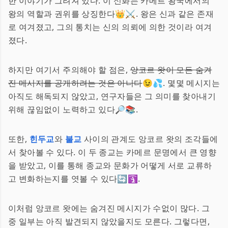
한 이야기가 그려져 있다. 이 신화는 카메르 왕국에서의
왕의 역할과 권위를 상징한다👑⚔️. 왕은 신과 같은 존재
로 여겨졌고, 그의 통치는 신의 의뢰에 의한 것이라 여겨
졌다.
하지만 여기서 주의해야 할 점은,
앙코르 왓이 모든 숨겨
진 메시지를 공개하려는 것은 아니다
😉💦. 몇몇 메시지는
아직도 해독되지 않았고, 연구자들은 그 의미를 찾아내기
위해 끊임없이 노력하고 있다🔎📚.
또한,
힌두교
와
불교
사이의 관계도 앙코르 왓의 조각들에
서 찾아볼 수 있다. 이 두 종교는 카메르 문명에서 큰 영향
을 받았고, 이를 통해 종교와 문화가 어떻게 서로 교류하
고 변화하는지를 엿볼 수 있다🔄🛐.
이처럼 앙코르 왓에는 숨겨진 메시지가 수없이 많다. 그
중 일부는 아직 발견되지 않았을지도 모른다. 그렇다면,