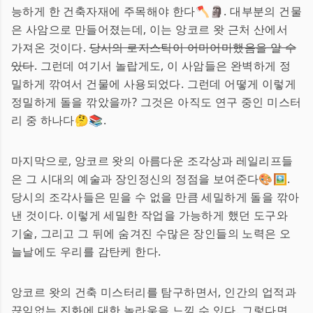
능하게 한 건축자재에 주목해야 한다🪓🗿. 대부분의 건물
은 사암으로 만들어졌는데, 이는 앙코르 왓 근처 산에서
가져온 것이다.
당시의 로지스틱이 어마어마했음을 알 수
있다
. 그런데 여기서 놀랍게도, 이 사암들은 완벽하게 정
밀하게 깎여서 건물에 사용되었다. 그런데 어떻게 이렇게
정밀하게 돌을 깎았을까? 그것은 아직도 연구 중인 미스터
리 중 하나다🤔📚.
마지막으로, 앙코르 왓의 아름다운 조각상과 레일리프들
은 그 시대의 예술과 장인정신의 정점을 보여준다🎨🖼️.
당시의 조각사들은 믿을 수 없을 만큼 세밀하게 돌을 깎아
낸 것이다. 이렇게 세밀한 작업을 가능하게 했던 도구와
기술, 그리고 그 뒤에 숨겨진 수많은 장인들의 노력은 오
늘날에도 우리를 감탄케 한다.
앙코르 왓의 건축 미스터리를 탐구하면서, 인간의 업적과
끊임없는 진화에 대한 놀라움을 느낄 수 있다. 그렇다면