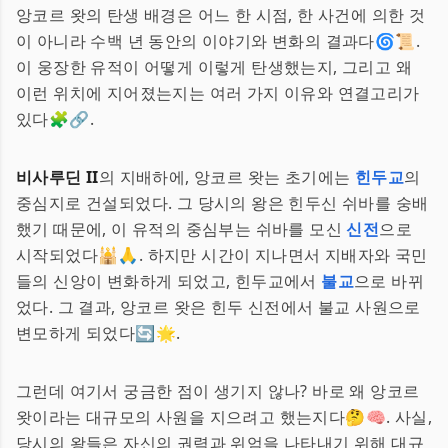
앙코르 왓의 탄생 배경은 어느 한 시점, 한 사건에 의한 것
이 아니라 수백 년 동안의 이야기와 변화의 결과다🌀📜.
이 웅장한 유적이 어떻게 이렇게 탄생했는지, 그리고 왜
이런 위치에 지어졌는지는 여러 가지 이유와 연결고리가
있다🧩🔗.
비사루딘 II
의 지배하에, 앙코르 왓는 초기에는
힌두교
의
중심지로 건설되었다. 그 당시의 왕은 힌두신 쉬바를 숭배
했기 때문에, 이 유적의 중심부는 쉬바를 모신
신전
으로
시작되었다🕌🙏. 하지만 시간이 지나면서 지배자와 국민
들의 신앙이 변화하게 되었고, 힌두교에서
불교
으로 바뀌
었다. 그 결과, 앙코르 왓은 힌두 신전에서 불교 사원으로
변모하게 되었다🔄🌟.
그런데 여기서 궁금한 점이 생기지 않나? 바로 왜 앙코르
왓이라는 대규모의 사원을 지으려고 했는지다🤔🧠. 사실,
당시의 왕들은 자신의 권력과 위엄을 나타내기 위해 대규