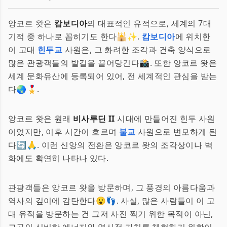
앙코르 왓은
캄보디아
의 대표적인 유적으로, 세계의 7대
기적 중 하나로 꼽히기도 한다🕌✨.
캄보디아
에 위치한
이 고대
힌두교
사원은, 그 화려한 조각과 건축 양식으로
많은 관광객들의 발길을 끌어당긴다📸. 또한 앙코르 왓은
세계 문화유산에 등록되어 있어, 전 세계적인 관심을 받는
다🌏🎖️.
앙코르 왓은 원래
비사루딘 II
시대에 만들어진 힌두 사원
이었지만, 이후 시간이 흐르며
불교
사원으로 변모하게 된
다🔄🙏. 이런 신앙의 전환은 앙코르 왓의 조각상이나 벽
화에도 확연히 나타나 있다.
관광객들은 앙코르 왓을 방문하며, 그 풍경의 아름다움과
역사의 깊이에 감탄한다😮👣. 사실, 많은 사람들이 이 고
대 유적을 방문하는 건 그저 사진 찍기 위한 목적이 아닌,