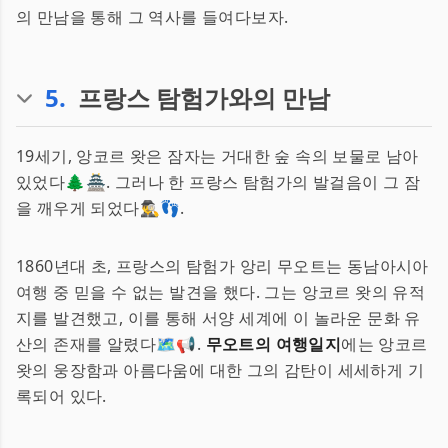
의 만남을 통해 그 역사를 들여다보자.
5
.
프랑스 탐험가와의 만남
19세기, 앙코르 왓은 잠자는 거대한 숲 속의 보물로 남아
있었다🌲🏯. 그러나 한 프랑스 탐험가의 발걸음이 그 잠
을 깨우게 되었다🕵️‍♂️👣.
1860년대 초, 프랑스의 탐험가 앙리 무오트는 동남아시아
여행 중 믿을 수 없는 발견을 했다. 그는 앙코르 왓의 유적
지를 발견했고, 이를 통해 서양 세계에 이 놀라운 문화 유
산의 존재를 알렸다🗺️📢.
무오트의 여행일지
에는 앙코르
왓의 웅장함과 아름다움에 대한 그의 감탄이 세세하게 기
록되어 있다.