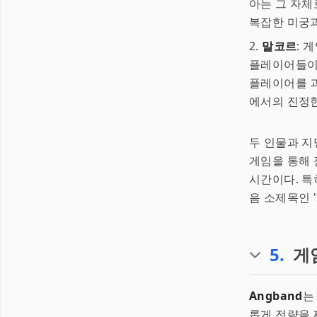
아는 그 자체
복잡한 미궁과
2.
말코르
: 
플레이어들이 
플레이어를 
에서의 진정한
두 인물과 지
게임을 통해 
시간이다. 특
음 소제목인 
5
.
게
Angband
는
롭게 전략을 