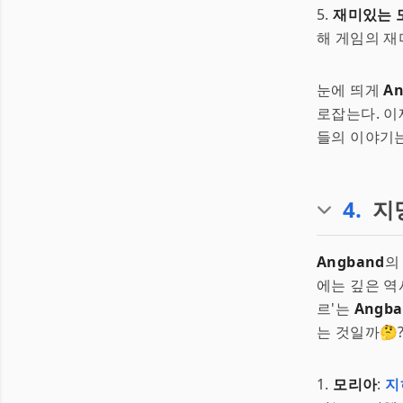
5.
재미있는 
해 게임의 재미
눈에 띄게
A
로잡는다. 이
들의 이야기는
4
.
지
Angband
의
에는 깊은 역
르'는
Angba
는 것일까🤔
1.
모리아
:
지