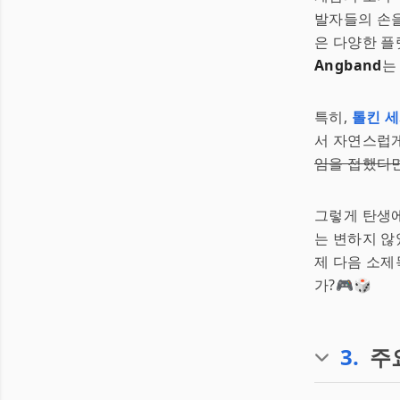
발자들의 손을
은 다양한 플
Angband
는
특히,
톨킨 
서 자연스럽
임을 접했다면
그렇게 탄생
는 변하지 않
제 다음 소
가?🎮🎲
3
.
주