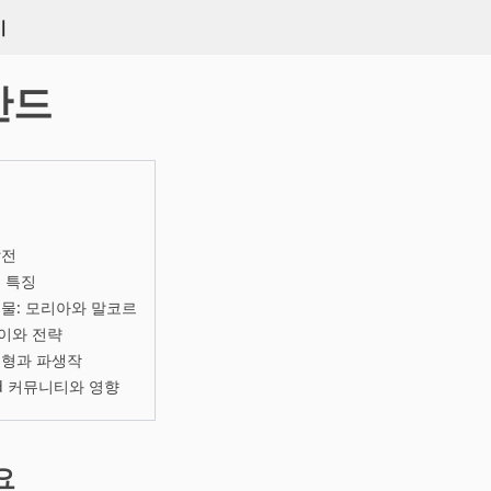
키
반드
발전
 특징
물: 모리아와 말코르
이와 전략
변형과 파생작
nd 커뮤니티와 영향
요