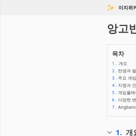
이지위
앙고
목차
1
.
개요
2
.
탄생과 
3
.
주요 게임
4
.
지명과 인
5
.
게임플레
6
.
다양한 
7
.
Angba
1
.
개