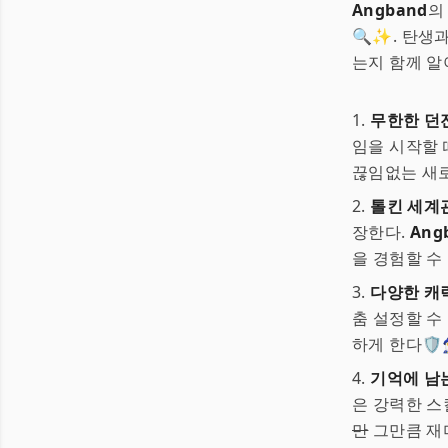
Angband
의
🔍✨. 탄생
는지 함께 알
1.
무한한 던
임을 시작할 
끊임없는 새로
2.
톨킨 세계
장한다.
Ang
을 경험할 수 
3.
다양한 캐
춤 설정할 수
하게 한다🛡️🧙‍
4.
기억에 남
은 강력한 스
만
그만큼 재미