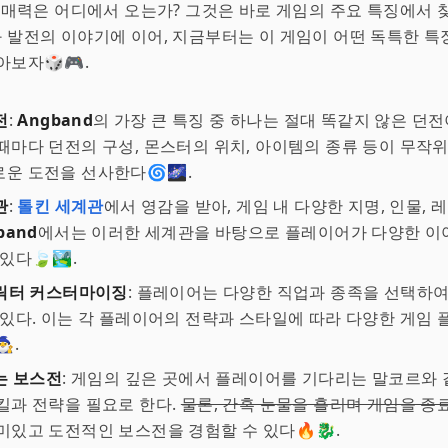
 매력은 어디에서 오는가? 그것은 바로 게임의 주요 특징에서 
과 발전의 이야기에 이어, 지금부터는 이 게임이 어떤 독특한 특
아보자🎲🎮.
전
:
Angband
의 가장 큰 특징 중 하나는 절대 똑같지 않은 던전
때마다 던전의 구성, 몬스터의 위치, 아이템의 종류 등이 무작
운 도전을 선사한다🌀🌌.
관
:
톨킨 세계관
에서 영감을 받아, 게임 내 다양한 지명, 인물, 
band
에서는 이러한 세계관을 바탕으로 플레이어가 다양한 이
있다🍃🏞️.
릭터 커스터마이징
: 플레이어는 다양한 직업과 종족을 선택하여
 있다. 이는 각 플레이어의 전략과 스타일에 따라 다양한 게임
♂️.
는 보스전
: 게임의 깊은 곳에서 플레이어를 기다리는 말코르와
킬과 전략을 필요로 한다.
물론, 간혹 눈물을 흘리며 게임을 종
있고 도전적인 보스전을 경험할 수 있다🔥🐉.