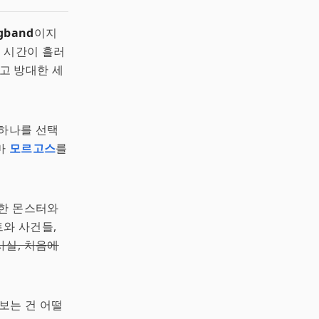
gband
이지
러 시간이 흘러
깊고 방대한 세
 하나를 선택
마
모르고스
를
양한 몬스터와
트와 사건들,
사실, 처음에
보는 건 어떨