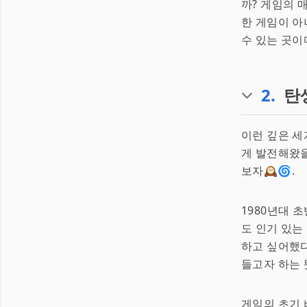
까? 게임의 
한 게임이 아
수 있는 곳이다
2
.
탄
이런 깊은 
게 발전해왔을
보자🕰️🌀.
1980년대 초
도 인기 있는
하고 싶어했다
들고자 하는
게임의 초기 