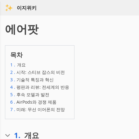
이지위키
에어팟
목차
1
.
개요
2
.
시작: 스티브 잡스의 비전
3
.
기술적 특징과 혁신
4
.
평판과 리뷰: 전세계의 반응
5
.
후속 모델과 발전
6
.
AirPods와 경쟁 제품
7
.
미래: 무선 이어폰의 전망
1
.
개요