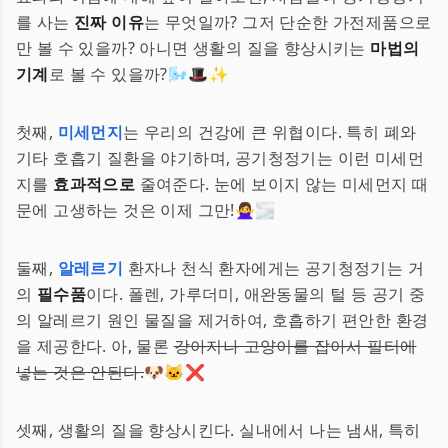
를 사는
진짜 이유
는 무엇일까? 그저 단순한 가전제품으로
만 볼 수 있을까? 아니면 생활의 질을 향상시키는
마법의
기계
로 볼 수 있을까?🌬🎩✨
첫째,
미세먼지
는 우리의 건강에 큰 위협이다. 특히 폐와
기타 호흡기 질환을 야기하며, 공기청정기는 이런 미세먼
지를
효과적으로
줄여준다. 눈에 보이지 않는 미세먼지 때
문에 고생하는 것은 이제 그만!🙅‍♀️🌫
둘째,
알레르기
환자나 천식 환자에게는 공기청정기는 거
의
필수품
이다. 폴렌, 가루더미, 애완동물의 털 등 공기 중
의 알레르기 원인 물질을 제거하여, 호흡하기 편안한 환경
을 제공한다. 아, 물론
강아지나 고양이를 잡아서 필터에
넣는 것은 안된다.
🐶🐱❌
셋째, 생활의 질을 향상시킨다. 실내에서 나는 냄새, 특히