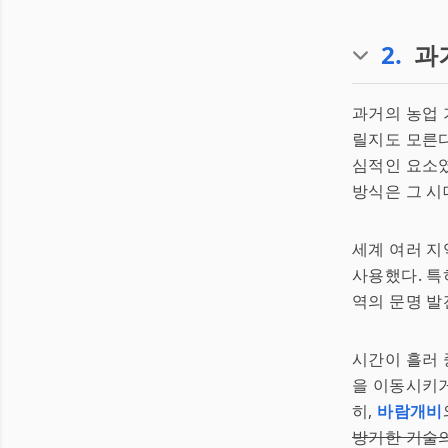
2
.
과
과거의 농업 
릴지도 모른다
심적인 요소
방식은 그 시
세계 여러 지
사용했다. 특
역의 문명 발
시간이 흘러 
을 이동시키거
히,
바람개비
방기한 기술