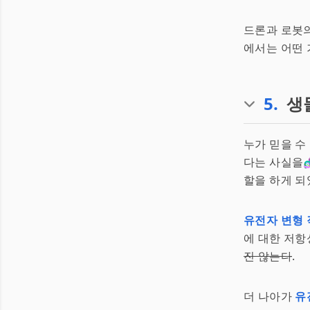
드론과 로봇의
에서는 어떤 
5
.
생
누가 믿을 수
다는 사실을
할을 하게 되
유전자 변형 
에 대한 저항
진 않는다
.
더 나아가
유