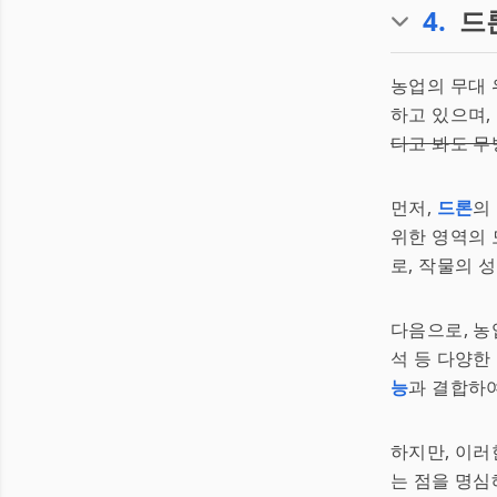
4
.
드
농업의 무대 
하고 있으며,
다고 봐도 
먼저,
드론
의
위한 영역의 
로, 작물의 
다음으로, 농
석 등 다양한
능
과 결합하
하지만, 이러
는 점을 명심