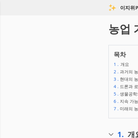
이지위
농업 
목차
1
.
개요
2
.
과거의 농
3
.
현대의 농
4
.
드론과 
5
.
생물공학
6
.
지속 가능
7
.
미래의 농
1
.
개