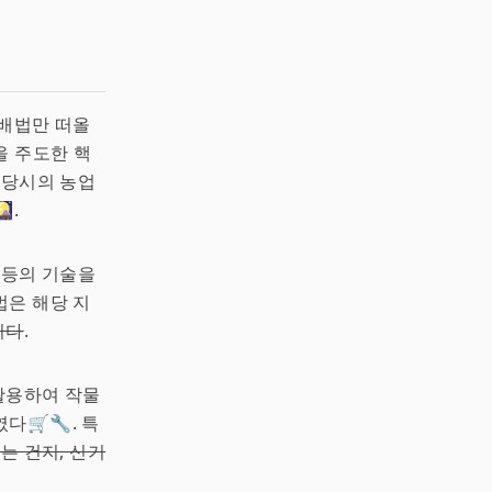
재배법만 떠올
을 주도한 핵
 당시의 농업
.
 등의 기술을
법은 해당 지
거다
.
활용하여 작물
다🛒🔧. 특
는 건지, 신기