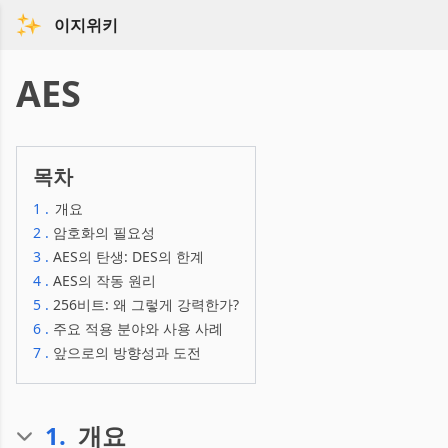
이지위키
AES
목차
1
.
개요
2
.
암호화의 필요성
3
.
AES의 탄생: DES의 한계
4
.
AES의 작동 원리
5
.
256비트: 왜 그렇게 강력한가?
6
.
주요 적용 분야와 사용 사례
7
.
앞으로의 방향성과 도전
1
.
개요