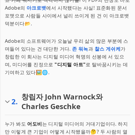
고 카페 뭐시기로 착각하지 않기를!
이 PDF의 탄생도 바로
Adobe의
아크로뱃
에서 시작됐다는 사실! 표준화된 문서
포맷으로 사람들 사이에서 널리 쓰이게 된 건 이 아크로뱃
덕분이다📂.
Adobe의 소프트웨어가 오늘날 우리 삶의 많은 부분에 스
며들어 있다는 건 대단한 거다.
존 워녹
과
찰스 게쉬케
가
창립한 이 회사는 디지털 미디어 혁명의 선봉에 서 있으
며, 미디어를 진정으로
"디지털 아트"
로 탈바꿈시키는 데
기여하고 있다🖼️🌐.
창립자 John Warnock와
2
.
Charles Geschke
누가 봐도
어도비
는 디지털 미디어의 거대기업이다. 하지
만 이렇게 큰 기업이 어떻게 시작됐을까🤔? 두 사람의 열