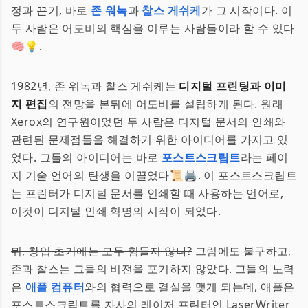
정과 끈기, 바로
존 워녹
과
찰스 게쉬케
가 그 시작이다. 이
두 사람은 어도비의 핵심을 이루는 사람들이라 할 수 있다
🧠💡.
1982년, 존 워녹과 찰스 게쉬케는
디지털 프린팅과 이미
지 편집
의 전망을 본뒤에 어도비를 설립하게 된다. 원래
Xerox의 연구원이었던 두 사람은 디지털 문서의 인쇄와
관련된 문제점들을 해결하기 위한 아이디어를 가지고 있
었다. 그들의 아이디어는 바로
포스트스크립트
라는 페이
지 기술 언어의 탄생을 이끌었다📜🖨️. 이 포스트스크립트
는 프린터가 디지털 문서를 인쇄할 때 사용하는 언어로,
이것이 디지털 인쇄 혁명의 시작이 되었다.
뭐, 창업 초기에는 모두 힘들지 않나?
그럼에도 불구하고,
존과 찰스는 그들의 비전을 포기하지 않았다. 그들의 노력
은
애플 컴퓨터
와의 협력으로 결실을 맺게 되는데, 애플은
포스트스크립트를 자사의 레이저 프린터인 LaserWriter