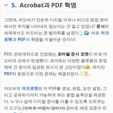
5
.
Acrobat과 PDF 혁명
그런데, 어도비가 단순히 디지털 아트나 비디오 편집 분야
에서만 두각을 나타내지 않는다는 건 알고 있었나?
문서
의
세계에서도 어도비는 큰 발자취를 남겼다📃🌍. 바로
어크
로뱃
과
PDF
의 혁명을 이끌어낸 것이다!
PDF, 전세계적으로 인정받는
포터블 문서 포맷
이 바로 어
도비의 손에서 탄생했다. 과거에는 다양한 플랫폼과 운영
체제 간 문서의 일관된 표시가 큰 고민이었다😥. 하지만
PDF
의 등장으로 이런 문제는 해결되었다✨📜.
어도비의
어크로뱃
은 이 PDF를 생성, 편집, 보안 설정, 그
리고 공유하기까지 가능하게 하는 종합 솔루션을 제공한
다. 누구나 쉽게 디지털 문서를 다룰 수 있도록 도와주는
이 도구는
(진짜로 어렵지 않아서)
곧바로 세계 표준이 되