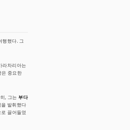
여행했다. 그
샹카라차리아는
 같은 중요한
히, 그는
부다
력을 발휘했다
상으로 끌어들였