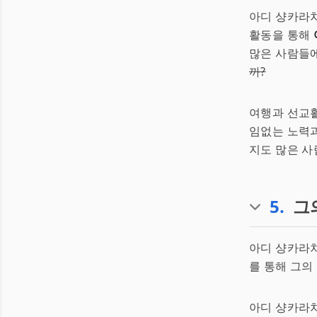
아디 샹카라차
활동을 통해
많은 사람들에
까?
여행과 선교활
임없는 노력과
지도 많은 사
5
.
그
아디 샹카라차
를 통해 그의
아디 샹카라