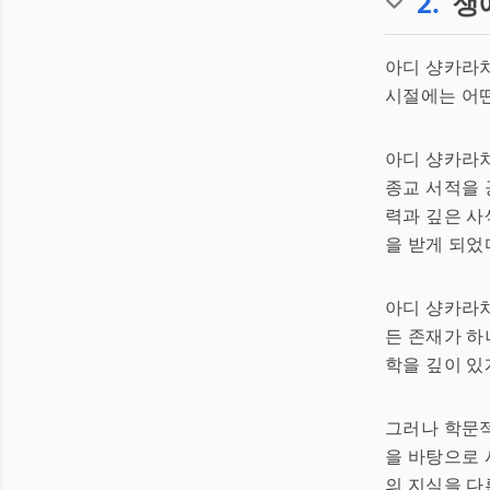
2
.
생
아디 샹카라
시절에는 어떤
아디 샹카라
종교 서적을 
력과 깊은 사
을 받게 되었
아디 샹카라차
든 존재가 하
학을 깊이 있
그러나 학문적
을 바탕으로 
의 지식을 다