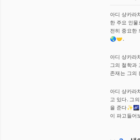
아디 샹카라
한 주요 인물
전히 중요한 
🌏🤝.
아디 샹카라차
그의 철학과 교
존재는 그의
아디 샹카라
고 있다. 그
을 준다✨🌌
이 파고들어보는