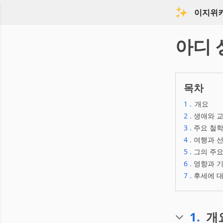
이지위
아디 
목차
1
.
개요
2
.
생애와 
3
.
주요 철학
4
.
여행과 
5
.
그의 주요
6
.
영향과 
7
.
후세에 대
1
.
개