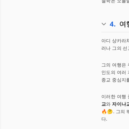
철학은 오늘날
4
.
여
아디 샹카라차
러나 그의 선교
그의 여행은
인도의 여러 
종교 중심지를
이러한 여행 
교
와
자이나
🔥🤔. 그
다.