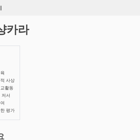
키
샹카라
교육
적 사상
선교활동
 저서
기여
한 평가
요