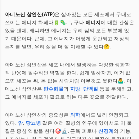
아데노신 삼인산(ATP)
은 살아있는 모든 세포에서 무대로
쓰이는 에너지 화폐다🔋🦠. 누구나
에너지
에 대한 관심은
있을 텐데, 왜냐하면 에너지는 우리 삶의 모든 부분에 있
기 때문이다. 근데, 그 에너지가 어떻게 운반되고 저장되
는지를 알면, 우리 삶을 더 잘 이해할 수 있다🤔.
아데노신 삼인산은 세포 내에서 발생하는 다양한 생화학
적 반응에 필수적인 역할을 한다. 쉽게 말하자면, 이거 없
으면 세포는
뭐, 돈 없는 사람처럼
아무것도 못한다🤷‍♂️. 아
데노신 삼인산은
탄수화물
과
지방
,
단백질
등을 분해하고,
그 에너지를 세포가 필요로 하는 다른 곳으로 전달한다.
아데노신 삼인산의 중요성은
의학
에서도 널리 인정되고
있다.
암
,
당뇨병
같은 여러 질병의 연구에 있어서도 이 물
질은 중심 역할을 한다🎯🔬. 근육 피로나
신경계
의 기능,