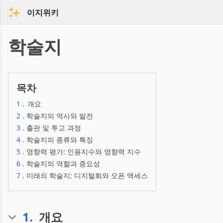
이지위키
학술지
목차
1
.
개요
2
.
학술지의 역사와 발전
3
.
출판 및 투고 과정
4
.
학술지의 종류와 특징
5
.
영향력 평가: 인용지수와 영향력 지수
6
.
학술지의 역할과 중요성
7
.
미래의 학술지: 디지털화와 오픈 액세스
1
.
개요