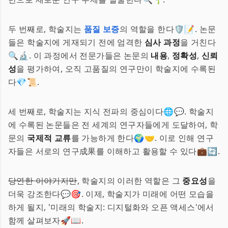
두 번째로, 학술지는
품질 보증
의 역할을 한다🛡️📝. 논문
들은 학술지에 게재되기 전에 엄격한
심사 과정
을 거친다
🔍🔬. 이 과정에서 전문가들은 논문의
내용
,
정확성
,
신뢰
성
을 평가하여, 오직 고품질의 연구만이 학술지에 수록된
다💎📜.
세 번째로, 학술지는 지식 전파의 중심이다🌐💬. 학술지
에 수록된 논문들은 전 세계의 연구자들에게 도달하여, 학
문의
국제적 교류
를 가능하게 한다🌍🤝. 이로 인해 연구
자들은 서로의 연구成果를 이해하고 활용할 수 있다💼🔄.
당연한 이야기지만
, 학술지의 이러한 역할은 그
중요성
을
더욱 강조한다💬🎯. 이제, 학술지가 미래에 어떤 모습을
하게 될지, '미래의 학술지: 디지털화와 오픈 액세스'에서
함께 살펴보자🚀📖.