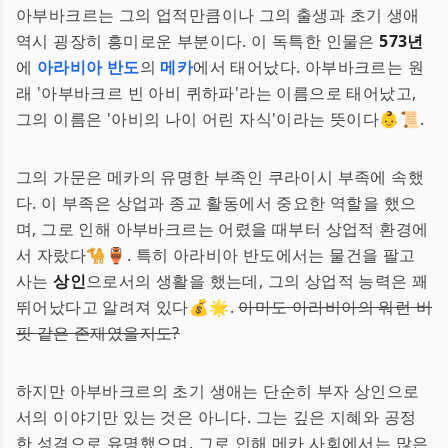
아부바크르는 그의 업적만큼이나 그의 출생과 초기 생애
역시 굉장히 흥미로운 부분이다. 이 독특한 인물은
573년
에
아라비아 반도
의
메카
에서 태어났다. 아부바크르는 원
래 '아부바크르 빈 아비 퀴하파'라는 이름으로 태어났고,
그의 이름은 '아비의 나이 어린 자식'이라는 뜻이다👶📜.
그의 가문은 메카의 유명한 부족인 쿠라이시 부족에 속했
다. 이 부족은 상업과 종교 활동에서 중요한 역할을 했으
며, 그로 인해 아부바크르는 어렸을 때부터 상업적 환경에
서 자랐다🐪🏺. 특히 아라비아 반도에서는 물건을 팔고
사는
상인
으로서의 생활을 했는데, 그의 상업적 능력은 꽤
뛰어났다고 알려져 있다💰🌟.
아마도 아라비아의 워런 버
핏 같은 존재였을지도?
하지만 아부바크르의 초기 생애는 단순히 부자 상인으로
서의 이야기만 있는 것은 아니다. 그는 깊은 지혜와 공정
한 성격으로 유명했으며, 그로 인해 메카 사회에서는 많은