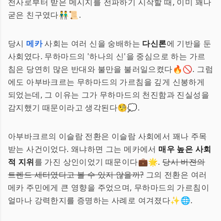
천사로부터 받은 메시지를 전파하기 시작할 때, 이미 꽤나
굳은 친구였다👬📜.
당시
메카
사회는 여러 신을 숭배하는
다신론
에 기반을 둔
사회였다. 무하마드의 '하나의 신'을 중심으로 하는 가르
침은 당연히 많은 반대와 불만을 불러일으켰다🔥🚫. 그럼
에도 아부바크르는 무하마드의 가르침을 깊게 신봉하게
되었는데, 그 이유는 그가 무하마드의 천진함과 진실성을
감지했기 때문이라고 생각된다🧐💭.
아부바크르의 이슬람 전환은 이슬람 사회에서 꽤나 주목
받는 사건이었다. 왜냐하면 그는 메카에서
매우 높은 사회
적 지위
를 가진 상인이었기 때문이다💼🌟.
당시 버젼의
트렌드 세터였다고 볼 수 있지 않을까?
그의 전환은 여러
메카 주민에게 큰 영향을 주었으며, 무하마드의 가르침이
얼마나 강력한지를 증명하는 사례로 여겨졌다✨🌐.