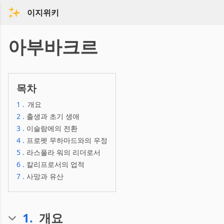
이지위키
아부바크르
목차
1
.
개요
2
.
출생과 초기 생애
3
.
이슬람에의 전환
4
.
프로펫 무하마드와의 우정
5
.
라스풀라 워의 리더로서
6
.
칼리프로서의 업적
7
.
사망과 유산
1
.
개요