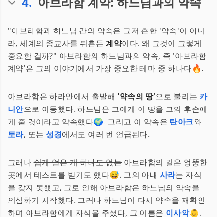
4
.
아브라함 계약: 하느님과의 약속
"아브라함과 하느님 간의 약속은 그저 흔한 '약속'이 아니
라, 세계의 종교사를 뒤흔든
계약
이다. 왜 그것이 그렇게
중요한 걸까?" 아브라함의 하느님과의 약속, 즉 '아브라함
계약'은 그의 이야기에서 가장 중요한 테마 중 하나다🔥.
아브라함은 하라안에서 출발해
'약속의 땅'
으로 불리는
카
나안
으로 이동했다. 하느님은 그에게 이 땅을 그의 후손에
게 줄 것이라고 약속했다🌍. 그리고 이 약속은
탄아크
와
토라
, 또는
성경
에서도 여러 번 언급된다.
그러나
쉽게 얻은 게 하나도 없는
아브라함의 길은 엉뚱한
곳에서 테스트를 받기도 했다😅. 그의 아내
사라
는 자식
을 갖지 못했고, 그로 인해 아브라함은 하느님의 약속을
의심하기 시작했다. 그러나 하느님이 다시 약속을 재확인
하며 아브라함에게 자식을 주셨다, 그 이름은
이사악
👶.