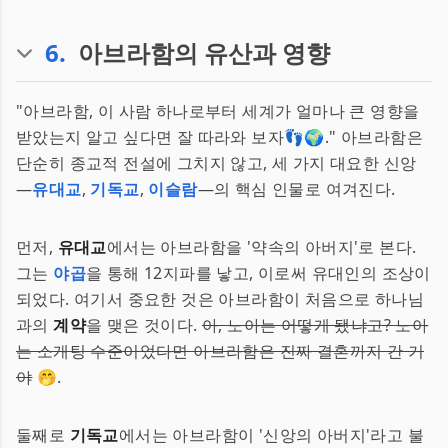
6
.
아브라함의 유산과 영향
"아브라함, 이 사람 하나로부터 세계가 얼마나 큰 영향을
받았는지 알고 싶다면 잘 따라와 보자👣🌍." 아브라함은
단순히 종교적 전설에 그치지 않고, 세 가지 대요한 신앙
—
유대교
,
기독교
,
이슬람
—의 핵심 인물로 여겨진다.
먼저,
유대교
에서는 아브라함을 '약속의 아버지'로 본다.
그는
야곱
을 통해 12지파를 낳고, 이로써 유대인의 조상이
되었다. 여기서 중요한 것은 아브라함이 처음으로 하나님
과의
계약
을 맺은 것이다.
아, 노아는 어떻게 됐냐고? 노아
는 소개팅 수준이었다면 아브라함은 진짜 결혼까지 간 거
야
🤭.
둘째로
기독교
에서는 아브라함이 '신앙의 아버지'라고 불