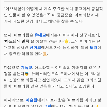
"아브라함이 어떻게 세 개의 주요한 세계 종교에서 중심적
인 인물이 될 수 있었을까?" 이 궁금증은 '아브라함과 세
가지 대요한 신앙'에서 그 해답을 찾을 수 있다.
먼저, 아브라함은
유대교
에서는 아버지이자 선구자로서,
'하느님의 민족'
을 창설한 인물이다🌟. 그의 이야기는 유
대교의 성서인
탄아크
에서도 자주 등장하며, 특히
토라
에
서 중요한 역할을 한다📜.
다음으로
기독교
, 아브라함은 이민족의 아버지와 같은 존
경을 받는다👼. 뉴테스터먼트의 로마서에서는 아브라함
이 신앙으로 의롭다고 선언되었다.
그래서 많은 크리스천
들이 '아브라함 같은 믿음을 가지고 싶다'고 소망한다
.
마지막으로,
이슬람
에서 아브라함은 '이브라힘'이라고 불
리며, 이슬람의 성서인
코란
에도 여러 차례 등장한다🌙.