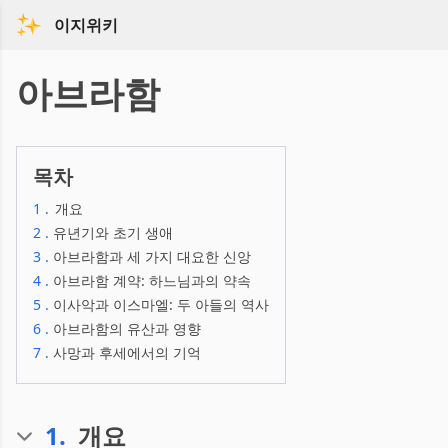
이지위키
아브라함
목차
1
.
개요
2
.
유년기와 초기 생애
3
.
아브라함과 세 가지 대요한 신앙
4
.
아브라함 계약: 하느님과의 약속
5
.
이사악과 이스마엘: 두 아들의 역사
6
.
아브라함의 유산과 영향
7
.
사망과 후세에서의 기억
1
.
개요