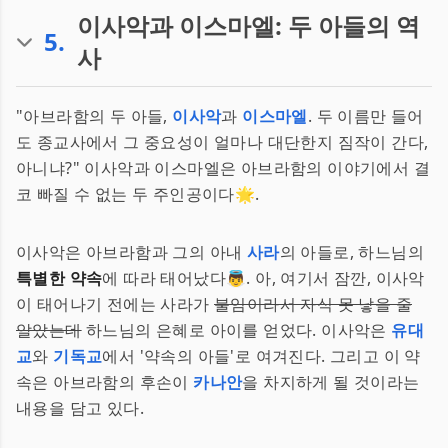
이사악과 이스마엘: 두 아들의 역
5
.
사
"아브라함의 두 아들,
이사악
과
이스마엘
. 두 이름만 들어
도 종교사에서 그 중요성이 얼마나 대단한지 짐작이 간다,
아니냐?" 이사악과 이스마엘은 아브라함의 이야기에서 결
코 빠질 수 없는 두 주인공이다🌟.
이사악은 아브라함과 그의 아내
사라
의 아들로, 하느님의
특별한 약속
에 따라 태어났다👼. 아, 여기서 잠깐, 이사악
이 태어나기 전에는 사라가
불임이라서 자식 못 낳을 줄
알았는데
하느님의 은혜로 아이를 얻었다. 이사악은
유대
교
와
기독교
에서 '약속의 아들'로 여겨진다. 그리고 이 약
속은 아브라함의 후손이
카나안
을 차지하게 될 것이라는
내용을 담고 있다.