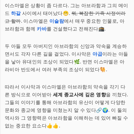
이스마엘은 상황이 좀 다르다. 그는 아브라함과 그의 메이
드
하갈
사이에서 태어났다😬.
뭐, 복잡한 가족 사정이라
고 할까
. 이스마엘은
이슬람
에서 매우 중요한 인물로, 아
브라함과 함께
카바
를 건설했다고 전해진다🕋.
두 아들 모두 아버지인 아브라함의 신앙과 약속을 계승하
면서도 각자 다른 길을 걸었다. 이사악은
야곱
이라는 아들
을 낳아 유대인의 조상이 되었다🌿. 반면 이스마엘은 아
라비아 반도에서 여러 부족의 조상이 되었다🐫.
따라서 이사악과 이스마엘은 아브라함의 약속을 각기 다
른 방식으로 이어받아
세계 종교사에 깊은 영향
을 끼쳤다.
그들의 이야기를 통해 아브라함의 유산이 어떻게 다양한
문화와 종교에 영향을 미쳤는지 알 수 있다🔗🌍. 이 둘의
역사와 그 영향력은 아브라함을 이해하는 데 있어 빠질 수
없는 중요한 요소다👍👍.