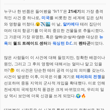
누구나 한 번쯤은 들어봤을 '9/11'은
21세기
의 가장 충격
적인 사건 중 하나로,
미국
를 비롯한 전 세계에 깊은 상처
와 영향을 끼쳤다.😮✈️🏙️ 이 날,
알카에다
테러 집단이
여러 대의 항공기를 미국의 중요한 건물들로 추돌시켰다.
그 가운데 가장 유명한, 혹은
말하고 싶지 않은
대상은
뉴
욕
의
월드 트레이드 센터
와
워싱턴 D.C.
의
펜타곤
이었다.
많은 사람들이 이 사건에 대해 들었지만, 정확한 배경이나
원인, 그리고 그 후의 영향에 대해서는 얼마나 알고 있을
까?🤔 이 사건은 단순한 테러 공격 이상의 의미를 갖는다.
사건이 발생한 이후, 미국은 이를 계기로
테러와의 전쟁
을
선포하며 중동 지역의 군사적 개입을 확대했다. 이로 인해
전세계의 국제정치적 풍경은 크게 바뀌었으며, 우리의 일
상 역시 보안에 더욱 신경을 쓰게 되었다.🌍🔥