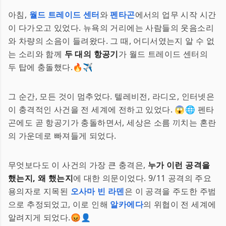
아침,
월드 트레이드 센터
와
펜타곤
에서의 업무 시작 시간
이 다가오고 있었다. 뉴욕의 거리에는 사람들의 웃음소리
와 차량의 소음이 들려왔다. 그 때, 어디서였는지 알 수 없
는 소리와 함께
두 대의 항공기
가 월드 트레이드 센터의
두 탑에 충돌했다.🔥✈️
그 순간, 모든 것이 멈추었다. 텔레비전, 라디오, 인터넷은
이 충격적인 사건을 전 세계에 전하고 있었다. 😱🌐 펜타
곤에도 곧 항공기가 충돌하면서, 세상은 소름 끼치는 혼란
의 가운데로 빠져들게 되었다.
무엇보다도 이 사건의 가장 큰 충격은,
누가 이런 공격을
했는지, 왜 했는지
에 대한 의문이었다. 9/11 공격의 주요
용의자로 지목된
오사마 빈 라덴
은 이 공격을 주도한 주범
으로 추정되었고, 이로 인해
알카에다
의 위협이 전 세계에
알려지게 되었다.😡👤