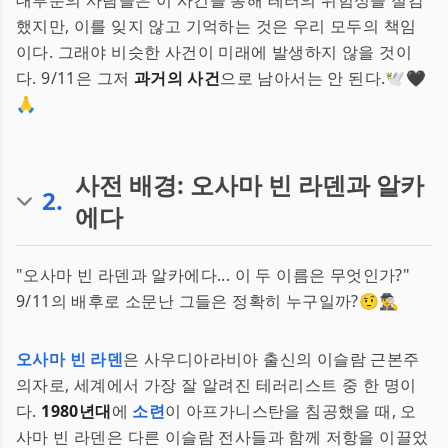
대부분의 사람들은 이 사건을 통해 테러의 위험성을 절감
했지만, 이를 잊지 않고 기억하는 것은 우리 모두의 책임
이다. 그래야 비슷한 사건이 미래에 발생하지 않을 것이
다. 9/11은 그저
과거의 사건
으로 남아서는 안 된다.🕊️🖤
🙏
사전 배경: 오사마 빈 라덴과 알카
2
.
에다
"오사마 빈 라덴과 알카에다... 이 두 이름은 무엇인가?"
9/11의 배후로 소문난 그들은 정확히 누구일까?🤨🕵️‍♂️
오사마 빈 라덴
은 사우디아라비아 출신의 이슬람 근본주
의자로, 세계에서 가장 잘 알려진 테러리스트 중 한 명이
다.
1980년대
에
소련
이 아프가니스탄을 침공했을 때, 오
사마 빈 라덴은 다른 이슬람 전사들과 함께 저항을 이끌었