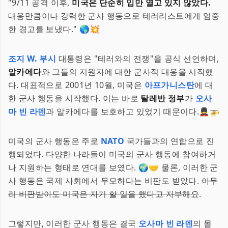
"9/11 공격 이후,
미국은 단순히 입만 열고 있지 않았다.
대응만큼이나 강력한 군사 행동으로 테러리스트에게 엄중
한 경고를 보냈다." 🌎💥
조지 W. 부시
대통령은 "테러와의 전쟁"을 공식 선언하며,
알카에다
와 그들의 지원자에 대한 군사적 대응을 시작했
다. 대표적으로 2001년 10월, 미국은
아프가니스탄
에 대
한 군사 행동을 시작했다. 이는 바로
탈레반 정부
가
오사
마 빈 라덴
과 알카에다를 보호하고 있었기 때문이다.💂🚁
미국의 군사 행동은 주로
NATO
국가들과의 연합으로 진
행되었다. 다양한 나라들이 미국의 군사 행동에 참여하거
나 지원하는 형태로 연대를 보였다. 🌍🤝 물론, 이러한 군
사 행동은 국제 사회에서 무모하다는 비판도 받았다.
아무
리 비판받아도 미국은 자기 할 일을 했다고 자부해요
.
그렇지만, 이러한 군사 행동은 결국
오사마 빈 라덴
의 몰