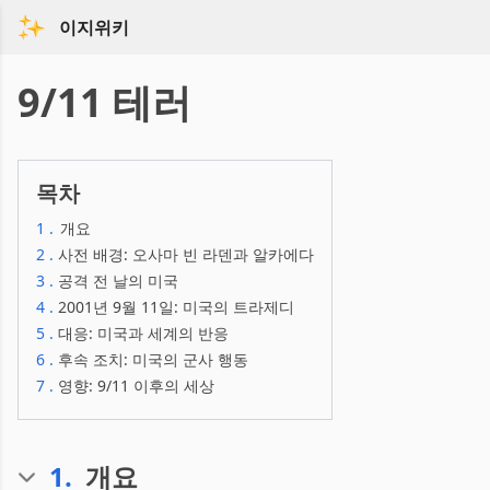
이지위키
9/11 테러
목차
1
.
개요
2
.
사전 배경: 오사마 빈 라덴과 알카에다
3
.
공격 전 날의 미국
4
.
2001년 9월 11일: 미국의 트라제디
5
.
대응: 미국과 세계의 반응
6
.
후속 조치: 미국의 군사 행동
7
.
영향: 9/11 이후의 세상
1
.
개요