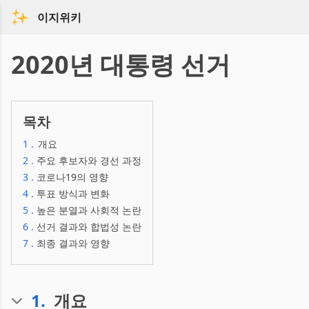
이지위키
2020년 대통령 선거
목차
1
.
개요
2
.
주요 후보자와 경선 과정
3
.
코로나19의 영향
4
.
투표 방식과 변화
5
.
높은 분열과 사회적 논란
6
.
선거 결과와 합법성 논란
7
.
최종 결과와 영향
1
.
개요