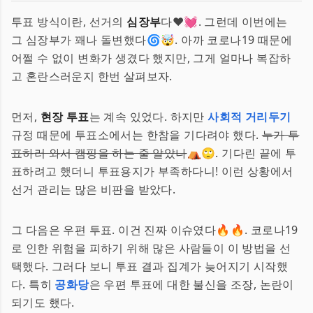
투표 방식이란, 선거의
심장부
다❤️💓. 그런데 이번에는
그 심장부가 꽤나 돌변했다🌀🤯. 아까 코로나19 때문에
어쩔 수 없이 변화가 생겼다 했지만, 그게 얼마나 복잡하
고 혼란스러운지 한번 살펴보자.
먼저,
현장 투표
는 계속 있었다. 하지만
사회적 거리두기
규정 때문에 투표소에서는 한참을 기다려야 했다.
누가 투
표하러 와서 캠핑을 하는 줄 알았나
⛺️🙄. 기다린 끝에 투
표하려고 했더니 투표용지가 부족하다니! 이런 상황에서
선거 관리는 많은 비판을 받았다.
그 다음은 우편 투표. 이건 진짜 이슈였다🔥🔥. 코로나19
로 인한 위험을 피하기 위해 많은 사람들이 이 방법을 선
택했다. 그러다 보니 투표 결과 집계가 늦어지기 시작했
다. 특히
공화당
은 우편 투표에 대한 불신을 조장, 논란이
되기도 했다.