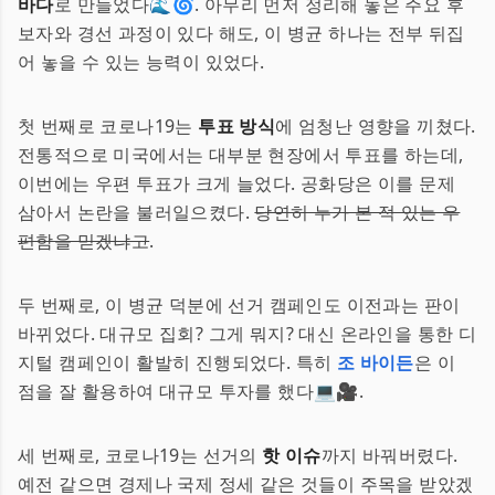
바다
로 만들었다🌊🌀. 아무리 먼저 정리해 놓은 주요 후
보자와 경선 과정이 있다 해도, 이 병균 하나는 전부 뒤집
어 놓을 수 있는 능력이 있었다.
첫 번째로 코로나19는
투표 방식
에 엄청난 영향을 끼쳤다.
전통적으로 미국에서는 대부분 현장에서 투표를 하는데,
이번에는 우편 투표가 크게 늘었다. 공화당은 이를 문제
삼아서 논란을 불러일으켰다.
당연히 누가 본 적 있는 우
편함을 믿겠냐고
.
두 번째로, 이 병균 덕분에 선거 캠페인도 이전과는 판이
바뀌었다. 대규모 집회? 그게 뭐지? 대신 온라인을 통한 디
지털 캠페인이 활발히 진행되었다. 특히
조 바이든
은 이
점을 잘 활용하여 대규모 투자를 했다💻🎥.
세 번째로, 코로나19는 선거의
핫 이슈
까지 바꿔버렸다.
예전 같으면 경제나 국제 정세 같은 것들이 주목을 받았겠