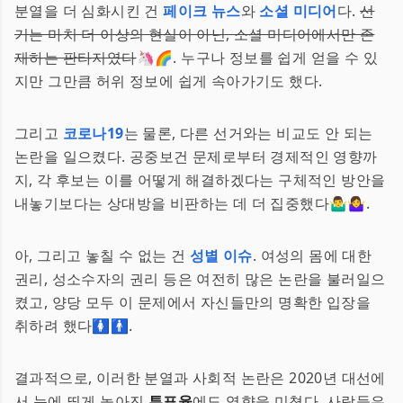
분열을 더 심화시킨 건
페이크 뉴스
와
소셜 미디어
다.
선
거는 마치 더 이상의 현실이 아닌, 소셜 미디어에서만 존
재하는 판타지였다
🦄🌈. 누구나 정보를 쉽게 얻을 수 있
지만 그만큼 허위 정보에 쉽게 속아가기도 했다.
그리고
코로나19
는 물론, 다른 선거와는 비교도 안 되는
논란을 일으켰다. 공중보건 문제로부터 경제적인 영향까
지, 각 후보는 이를 어떻게 해결하겠다는 구체적인 방안을
내놓기보다는 상대방을 비판하는 데 더 집중했다🤷‍♂️🤷‍♀️.
아, 그리고 놓칠 수 없는 건
성별 이슈
. 여성의 몸에 대한
권리, 성소수자의 권리 등은 여전히 많은 논란을 불러일으
켰고, 양당 모두 이 문제에서 자신들만의 명확한 입장을
취하려 했다🚺🚹.
결과적으로, 이러한 분열과 사회적 논란은 2020년 대선에
서 눈에 띄게 높아진
투표율
에도 영향을 미쳤다. 사람들은