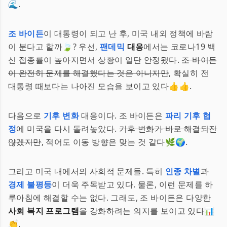
🌊.
조 바이든
이 대통령이 되고 난 후, 미국 내외 정책에 바람
이 분다고 할까🍃? 우선,
팬데믹
대응
에서는 코로나19 백
신 접종률이 높아지면서 상황이 일단 안정됐다.
조 바이든
이 완전히 문제를 해결했다는 것은 아니지만
, 확실히 전
대통령 때보다는 나아진 모습을 보이고 있다👍👍.
다음으로
기후 변화
대응이다. 조 바이든은
파리 기후 협
정
에 미국을 다시 돌려놓았다.
기후 변화가 바로 해결되진
않겠지만
, 적어도 이동 방향은 맞는 것 같다🌿🌍.
그리고 미국 내에서의 사회적 문제들. 특히
인종 차별
과
경제 불평등
이 더욱 주목받고 있다. 물론, 이런 문제를 하
루아침에 해결할 수는 없다. 그래도, 조 바이든은 다양한
사회 복지 프로그램
을 강화하려는 의지를 보이고 있다📊
👏.