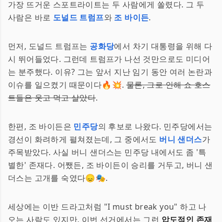
가장 뜨거운 스포트라이트는 두 사람에게 쏠렸다. 그 두
사람은 바로
도널드 트럼프
와
조 바이든
.
먼저, 도널드 트럼프는
공화당
에서 차기 대통령을 위해 다
시 뛰어들었다. 그런데 트럼프가 나선 것만으로도 미디어
는 분주했다. 이유? 그는 앞서 지난 임기 동안 여러 논란과
이슈를 일으켰기 때문이다🔥💥.
물론, 그로 인해 쇼 호스
트들은 웃고 먹고 살았다
.
한편, 조 바이든은
민주당
의 후보로 나왔다. 민주당에서는
경선이 화려하게 펼쳐졌는데, 그 중에서도
버니 샌더스
가
주목받았다. 사실 버니 샌더스는 민주당 내에서도 좀 '특
별한' 존재다. 어쨌든, 조 바이든이 승리를 거두고, 버니 샌
더스는 고개를 숙였다😞🎭.
세상에는 이반 드라고처럼 "I must break you" 하고 나
오는 사람도 있지만, 이번 선거에서는 그런
압도적인 존재