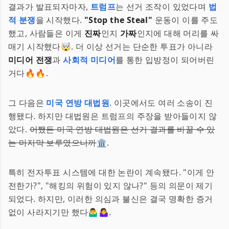
결과가 발표되자마자,
트럼프
는 선거 조작이 있었다며
법
적 분쟁
을 시작했다.
"Stop the Steal"
운동이 이를 주도
했고, 사람들은 이게
진짜
인지
가짜
인지에 대해 머리를 싸
매기 시작했다🤯. 더 이상 선거는 단순한 투표가 아니라
미디어 전쟁
과
사회적 미디어
를 통한 입방정이 되어버린
거다🔥🔥.
그 다음은
미국 연방 대법원
. 이곳에서도 여러 소송이 진
행됐다. 하지만 대법원은 트럼프의 주장을 받아들이지 않
았다.
어쨌든 미국 연방 대법원은 선거 결과를 바꿀 수 있
는 마지막 보루였으니까
🏛️.
특히 전자투표 시스템에 대한 논란이 계속됐다. "이게 안
전한가?", "해킹의 위험이 있지 않나?" 등의 의문이 제기
되었다. 하지만, 이러한 의심과 불신은 결국 명확한 증거
없이 사라지기만 했다🤷‍♂️🤷‍♀️.