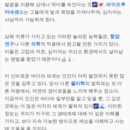
발광을 이용해 상대나 먹이를 속인다는 것🌌🐙.
바이오루
미네센스
는 그들에게 빛과 희망을 가져다주며, 심지어는
사냥까지 가능하게 한다.
심해 어류가 가지고 있는 이러한 놀라운 능력들은,
항암
연구
나 다른
의학
적 적용에서 참고될 만한 가치가 있다.
이들은 고압과 저온, 심지어는 저산소 환경에서도 살아남
는 방법을 찾았기 때문이다🔬🌡️.
이 신비로운 바다의 세계는 인간이 아직 발견하지 못한 많
은 것을 감추고 있다. 앞서 다룬
물리학
의 법칙과는 또 다
른 차원에서, 자연의 경이로움을 느끼게 해주는 장소다.
지금까지 인간은 바다의 일부만을 알고 있을 뿐, 그 깊은
곳에는 더 많은 미지의 세계가 펼쳐져 있다🌌🌊. 이러한
정보는 우리가 지구와 그 생태계에 대해 더 깊은 이해를
가지고, 보다 지속 가능한 방식으로 세상을 이해하고 사는
데 도움을 줄 것이다.