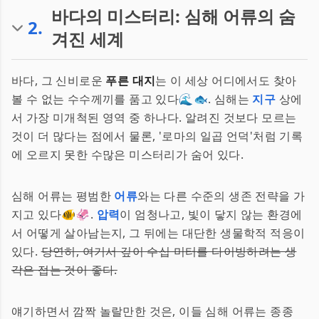
바다의 미스터리: 심해 어류의 숨
2
.
겨진 세계
바다, 그 신비로운
푸른 대지
는 이 세상 어디에서도 찾아
볼 수 없는 수수께끼를 품고 있다🌊🐟. 심해는
지구
상에
서 가장 미개척된 영역 중 하나다. 알려진 것보다 모르는
것이 더 많다는 점에서 물론, '로마의 일곱 언덕'처럼 기록
에 오르지 못한 수많은 미스터리가 숨어 있다.
심해 어류는 평범한
어류
와는 다른 수준의 생존 전략을 가
지고 있다🐠🦑.
압력
이 엄청나고, 빛이 닿지 않는 환경에
서 어떻게 살아남는지, 그 뒤에는 대단한 생물학적 적응이
있다.
당연히, 여기서 깊이 수십 미터를 다이빙하려는 생
각은 접는 것이 좋다.
얘기하면서 깜짝 놀랄만한 것은, 이들 심해 어류는 종종