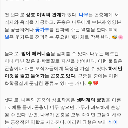
첫 번째로
상호 이익의 관계
가 있다.
나무
는 곤충에게 서
식지와 음식을 제공하고, 곤충은 나무에게 수분과 영양분
을 공급하거나
꽃가루
를 전파해 주는 역할을 한다. 특히
벌
은 꽃가루를 전파하는 주요한 매개체로 작용한다. 🐝🌸
둘째로,
방어 메커니즘
을 살펴볼 수 있다. 나무는 테르펜
이나 타닌 같은 화학물질로 자신을 방어한다. 이런 물질은
곤충이나 다른 포식자들에게 독성을 가질 수 있다.
하지만
이것을 뚫고 들어가는 곤충도 있다.
곤충들 중에는 이런
화학물질에 둔감한 종류도 있다는 거다. 🌳💔
셋째로, 나무와 곤충의 상호작용은
생태계의 균형
을 이룬
다. 예를 들어, 곤충이 너무 많으면 나무가 과도하게 손상
될 수 있다. 반면, 나무가 곤충을 모두 죽이면 그들이 해주
는 긍정적인 역할도 사라진다. 이러한 균형은 숲의
식이