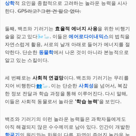
상학
적 요인을 종합적으로 고려하는 놀라운 능력을 시사
한다.
GPS라고? 그런 건 필요 없다.
둘째, 백조와 기러기는
효율적 에너지 사용
을 위한 비행기
술을 갖고 있다🌬️🦢. 이들은
에어로다이내믹스
의 법칙을
자연스럽게 활용, 서로의 날개 아래로 들어가 에너지를 절
약한다. 단순한
동물학
에서 나온 것이 아니라 본능적으로
알고 있는 스킬이다.
세 번째로는
사회적 연결망
이다. 백조와 기러기는 무리를
지어 비행한다👥🦢. 이는 단순한
사회성
을 넘어서, 복잡
한 정보 전달과 학습 과정을 통해 이루어진다. 다시 말해,
이들은 사회적 동물로서 놀라운
'학습 능력'
을 보인다.
백조와 기러기의 이런 놀라운 능력들은 과학자들에게도
아직 해결되지 않은 수수께끼로 남아 있다. 인간이 개발한
항공기
의 원리와는 차원이 다른, 자연이 주어진 놀라운 능