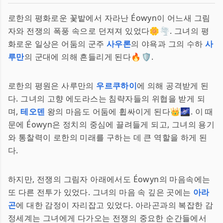
로한의 평화로운 꽃밭에서 자라난 Éowyn이 어느새 그림
자와 전쟁의 폭풍 속으로 던져져 있었다🌼🌪️. 그녀의 평
화로운 일상은 어둠의 군주
사우론
의 야욕과 그의 수하
사
루만
의 군대에 의해 흔들리게 된다🔥🛡️.
로한의 평원은 사루만의
우르쿠하이
에 의해 공격받게 된
다. 그녀의 고향 에도라스는 침략자들의 위협을 받게 되
며,
테오덴
왕의 마음도 어둠에 휩싸이게 된다👑🌌. 이 때
문에 Éowyn은 정치의 중심에 끌려들게 되고, 그녀의 용기
와 통찰력이 로한의 미래를 구하는 데 큰 역할을 하게 된
다.
하지만, 전쟁의 그림자 아래에서도 Éowyn의 마음속에는
또 다른 전투가 있었다. 그녀의 마음 속 깊은 곳에는
아라
곤
에 대한 감정이 자리잡고 있었다. 아라곤과의 복잡한 감
정세계는 그녀에게 다가오는 전쟁의 중요한 순간들에서