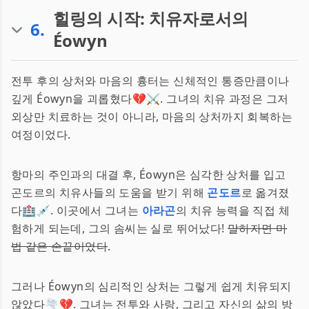
힐링의 시작: 치유자로서의
6
.
Éowyn
전투 후의 상처와 마음의 흉터는 신체적인 통증만큼이나
깊게 Éowyn을 괴롭혔다💔⚔️. 그녀의 치유 과정은 그저
외상만 치료하는 것이 아니라, 마음의 상처까지 회복하는
여정이었다.
항마의 주인과의 대결 후, Éowyn은 심각한 상처를 입고
곤도르의 치유사들의 도움을 받기 위해
곤도르
로 옮겨졌
다🏥💉. 이곳에서 그녀는
아라곤
의 치유 능력을 직접 체
험하게 되는데, 그의 솜씨는 실로 뛰어났다!
말하자면 마
법 같은 손끝이었다
.
그러나 Éowyn의 심리적인 상처는 그렇게 쉽게 치유되지
않았다🌪️💔. 그녀는 전투와 사랑, 그리고 자신의 삶의 방