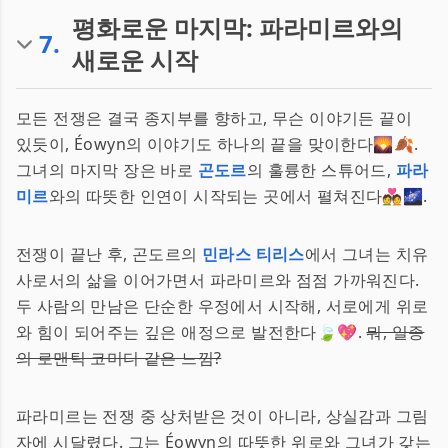
평화로운 마지막: 파라미르와의
7
.
새로운 시작
모든 전쟁은 결국 종지부를 향하고, 무슨 이야기든 끝이
있듯이, Éowyn의 이야기도 하나의 끝을 맞이한다🌄🍂.
그녀의 마지막 장은 바로
곤도르
의 훌륭한 스튜어드,
파라
미르
와의 따뜻한 인연이 시작되는 곳에서 펼쳐진다💑🌌.
전쟁이 끝난 후, 곤도르의
민라스 티리스
에서 그녀는 치유
사로서의 삶을 이어가면서 파라미르와 점점 가까워진다.
두 사람의 만남은 단순한 우정에서 시작해, 서로에게 위로
와 힘이 되어주는 깊은 애정으로 발전한다🍃💖.
뭐, 일종
의 로맨틱 코미디 같은 느낌?
파라미르는 전쟁 중 상처받은 것이 아니라, 상실감과 그림
자에 시달렸다. 그는 Éowyn의 따뜻한 위로와 그녀가 갖는