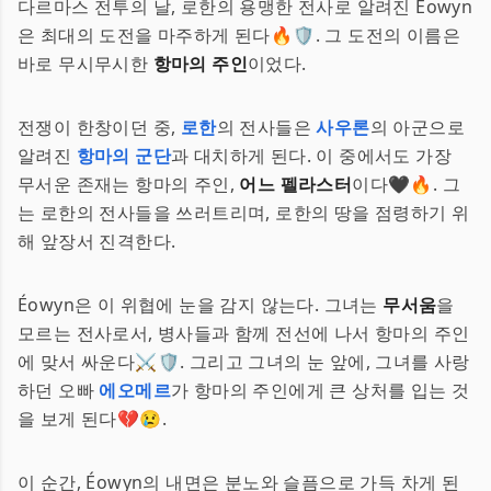
다르마스 전투의 날, 로한의 용맹한 전사로 알려진 Éowyn
은 최대의 도전을 마주하게 된다🔥🛡️. 그 도전의 이름은
바로 무시무시한
항마의 주인
이었다.
전쟁이 한창이던 중,
로한
의 전사들은
사우론
의 아군으로
알려진
항마의 군단
과 대치하게 된다. 이 중에서도 가장
무서운 존재는 항마의 주인,
어느 펠라스터
이다🖤🔥. 그
는 로한의 전사들을 쓰러트리며, 로한의 땅을 점령하기 위
해 앞장서 진격한다.
Éowyn은 이 위협에 눈을 감지 않는다. 그녀는
무서움
을
모르는 전사로서, 병사들과 함께 전선에 나서 항마의 주인
에 맞서 싸운다⚔️🛡️. 그리고 그녀의 눈 앞에, 그녀를 사랑
하던 오빠
에오메르
가 항마의 주인에게 큰 상처를 입는 것
을 보게 된다💔😢.
이 순간, Éowyn의 내면은 분노와 슬픔으로 가득 차게 된