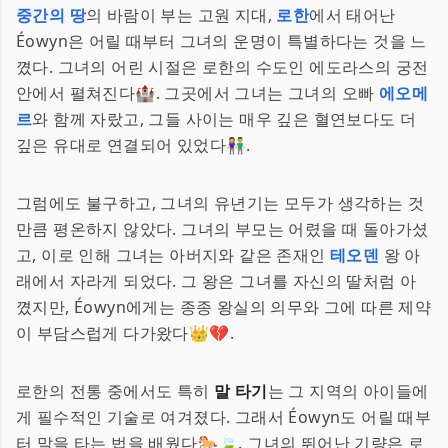
중간의 땅
의 바람이 부는 고원 지대,
로한
에서 태어난
Éowyn은 어릴 때부터 그녀의 운명이 특별하다는 것을 느
꼈다. 그녀의 어린 시절은 로한의 수도인 에도라스의 궁전
안에서 펼쳐진다🏰. 그곳에서 그녀는 그녀의 오빠
에오메
르
와 함께 자랐고, 그들 사이는 매우 깊은 혈연보다도 더
깊은 유대로 연결되어 있었다👫.
그럼에도 불구하고, 그녀의 유년기는 모두가 생각하는 것
만큼 평온하지 않았다. 그녀의 부모는 어렸을 때 돌아가셨
고, 이로 인해 그녀는 아버지와 같은 존재인
테오덴
왕 아
래에서 자라게 되었다. 그 왕은 그녀를 자신의 딸처럼 아
꼈지만, Éowyn에게는 종종 왕실의 의무와 그에 따른 제약
이 부담스럽게 다가왔다👑💔.
로한의 전통 중에서도 특히
말 타기
는 그 지역의 아이들에
게 필수적인 기술로 여겨졌다. 그래서 Éowyn도 어릴 때부
터 말을 타는 법을 배웠다🐎🍃. 그녀의 뛰어난 기량은 로