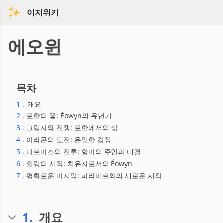
이지위키
에오윈
목차
1
.
개요
2
.
로한의 꽃: Éowyn의 유년기
3
.
그림자와 전쟁: 로한에서의 삶
4
.
아라곤의 도전: 은밀한 감정
5
.
다르마스의 전투: 항마의 주인과 대결
6
.
힐링의 시작: 치유자로서의 Éowyn
7
.
평화로운 마지막: 파라미르와의 새로운 시작
1
.
개요