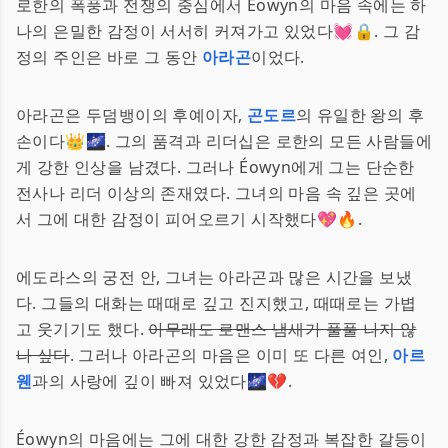
로한의 폭풍과 전쟁의 중심에서 Éowyn의 마음 속에는 하
나의 은밀한 감정이 서서히 커져가고 있었다💓🔒. 그 감
정의 주인은 바로 그 동안
아라곤
이었다.
아라곤은 두덤뱅이의 후예이자,
곤도르
의 유일한 왕의 후
손이다👑🌌. 그의 품격과 리더십은 로한의 모든 사람들에
게 강한 인상을 남겼다. 그러나 Éowyn에게 그는 단순한
전사나 리더 이상의 존재였다. 그녀의 마음 속 깊은 곳에
서 그에 대한 감정이 피어오르기 시작했다💖🔥.
에도라스의 궁전 안, 그녀는 아라곤과 많은 시간을 보냈
다. 그들의 대화는 때때로 깊고 진지했고, 때때로는 가볍
고 웃기기도 했다.
아무래도 로맨스 냄새가 풀풀 나지 않
나 싶다
. 그러나 아라곤의 마음은 이미 또 다른 여인,
아르
웬
과의 사랑에 깊이 빠져 있었다🌌💔.
Éowyn의 마음에는 그에 대한 강한 감정과 복잡한 갈등이